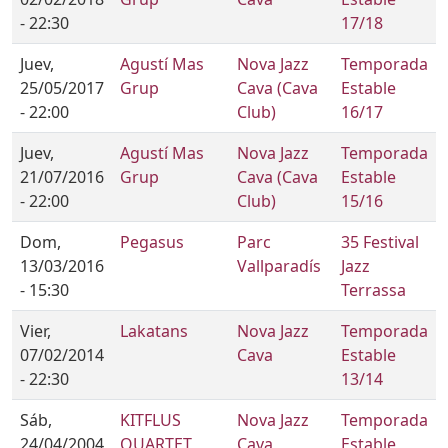
- 22:30
17/18
Juev,
Agustí Mas
Nova Jazz
Temporada
25/05/2017
Grup
Cava (Cava
Estable
- 22:00
Club)
16/17
Juev,
Agustí Mas
Nova Jazz
Temporada
21/07/2016
Grup
Cava (Cava
Estable
- 22:00
Club)
15/16
Dom,
Pegasus
Parc
35 Festival
13/03/2016
Vallparadís
Jazz
- 15:30
Terrassa
Vier,
Lakatans
Nova Jazz
Temporada
07/02/2014
Cava
Estable
- 22:30
13/14
Sáb,
KITFLUS
Nova Jazz
Temporada
24/04/2004
QUARTET
Cava
Estable