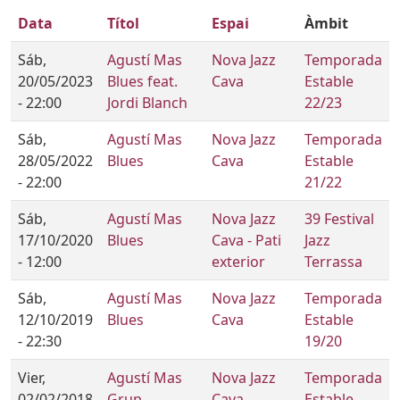
Data
Títol
Espai
Àmbit
Sáb,
Agustí Mas
Nova Jazz
Temporada
20/05/2023
Blues feat.
Cava
Estable
- 22:00
Jordi Blanch
22/23
Sáb,
Agustí Mas
Nova Jazz
Temporada
28/05/2022
Blues
Cava
Estable
- 22:00
21/22
Sáb,
Agustí Mas
Nova Jazz
39 Festival
17/10/2020
Blues
Cava - Pati
Jazz
- 12:00
exterior
Terrassa
Sáb,
Agustí Mas
Nova Jazz
Temporada
12/10/2019
Blues
Cava
Estable
- 22:30
19/20
Vier,
Agustí Mas
Nova Jazz
Temporada
02/02/2018
Grup
Cava
Estable