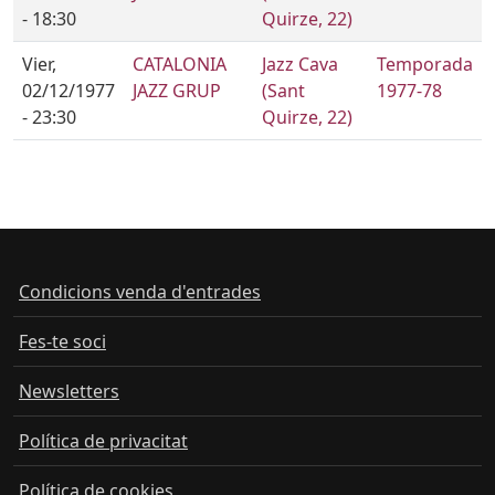
- 18:30
Quirze, 22)
Vier,
CATALONIA
Jazz Cava
Temporada
02/12/1977
JAZZ GRUP
(Sant
1977-78
- 23:30
Quirze, 22)
Condicions venda d'entrades
Fes-te soci
Newsletters
Política de privacitat
Política de cookies