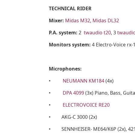
TECHNICAL RIDER
Mixer:
Midas M32
,
Midas DL32
P.A. system:
2
twaudio t20
, 3
twaudio
Monitors system:
4 Electro-Voice r
Microphones:
•
NEUMANN KM184
(4x)
•
DPA 4099
(3x) Piano, Bass, Guit
•
ELECTROVOICE RE20
• AKG-C 3000 (2x)
• SENNHEISER- ME64/K6P (2x), 421 (3x