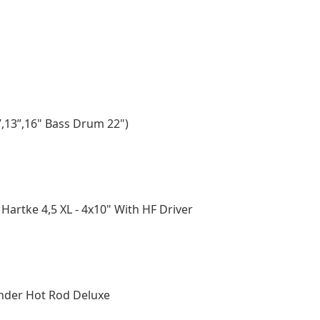
,13”,16" Bass Drum 22")
rtke 4,5 XL - 4x10" With HF Driver
nder Hot Rod Deluxe