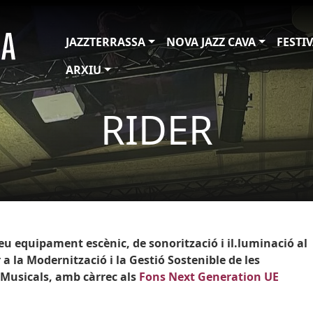
JAZZTERRASSA
NOVA JAZZ CAVA
FESTI
ARXIU
RIDER
eu equipament escènic, de sonorització i il.luminació al
 a la Modernització i la Gestió Sostenible de les
i Musicals, amb càrrec als
Fons Next Generation UE