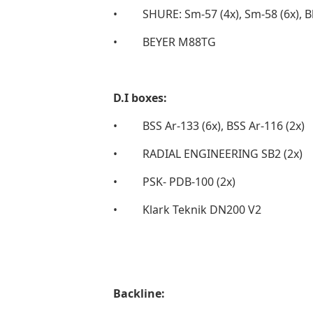
• SHURE: Sm-57 (4x), Sm-58 (6x), Bla
• BEYER M88TG
D.I boxes:
• BSS Ar-133 (6x), BSS Ar-116 (2x)
• RADIAL ENGINEERING SB2 (2x)
• PSK- PDB-100 (2x)
• Klark Teknik DN200 V2
Backline: