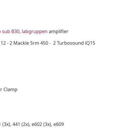
 sub B30
,
labgruppen
amplifier
x-112 - 2 Mackie Srm 450 - 2 Turbosound iQ15
ar Clamp
), 441 (2x), e602 (3x), e609