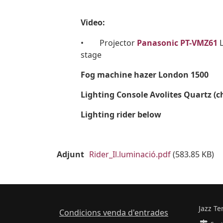
Video:
• Projector
Panasonic
PT-VMZ61
stage
Fog machine hazer London 1500
Lighting Console Avolites Quartz (ch
Lighting rider below
Documento
Adjunt
Rider_Il.luminació.pdf
(583.85 KB)
Jazz Te
Condicions venda d'entrades