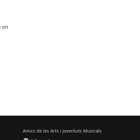
) on
Amics de les Arts i Joventuts Musicals