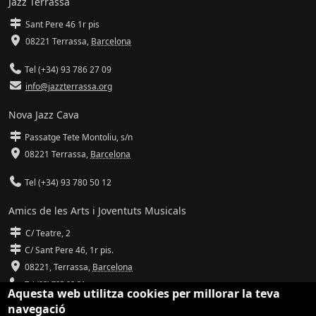
Jazz Terrassa
Sant Pere 46 1r pis
08221 Terrassa
,
Barcelona
Tel (+34) 93 786 27 09
info@jazzterrassa.org
Nova Jazz Cava
Passatge Tete Montoliu, s/n
08221 Terrassa
,
Barcelona
Tel (+34) 93 780 50 12
Amics de les Arts i Joventuts Musicals
C/ Teatre, 2
C/ Sant Pere 46, 1r pis.
08221,
Terrassa
,
Barcelona
Tel (93) 785 92 31
Aquesta web utilitza cookies per millorar la teva
navegació
info@amicsdelesarts-jjmm.cat