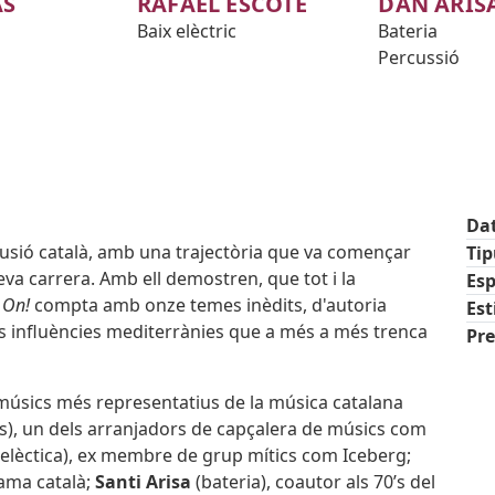
AS
RAFAEL ESCOTÉ
DAN ARIS
Baix elèctric
Bateria
Percussió
Da
fusió català, amb una trajectòria que va començar
Ti
seva carrera. Amb ell demostren, que tot i la
Esp
 On!
compta amb onze temes inèdits, d'autoria
Est
lares influències mediterrànies que a més a més trenca
Pre
 músics més representatius de la música catalana
ts), un dels arranjadors de capçalera de músics com
 elèctica), ex membre de grup mítics com Iceberg;
rama català;
Santi Arisa
(bateria), coautor als 70’s del