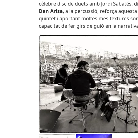
cèlebre disc de duets amb Jordi Sabatés, di
Dan Arisa
, a la percussió, reforça aquest
quintet i aportant moltes més textures so
capacitat de fer girs de guió en la narrativ
Imatges
Image