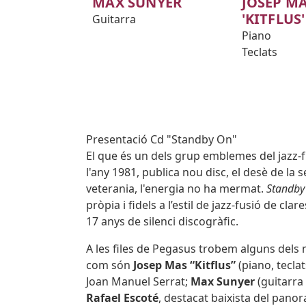
MAX SUNYER
JOSEP M
'KITFLUS'
Guitarra
Piano
Teclats
Subtitol
Presentació Cd "Standby On"
Body
El que és un dels grup emblemes del jazz-
l'any 1981, publica nou disc, el desè de la 
veterania, l'energia no ha mermat.
Standby
pròpia i fidels a l’estil de jazz-fusió de c
17 anys de silenci discogràfic.
A les files de Pegasus trobem alguns dels
com són
Josep Mas “Kitflus”
(piano, tecla
Joan Manuel Serrat;
Max Sunyer
(guitarra
Rafael Escoté
, destacat baixista del pano