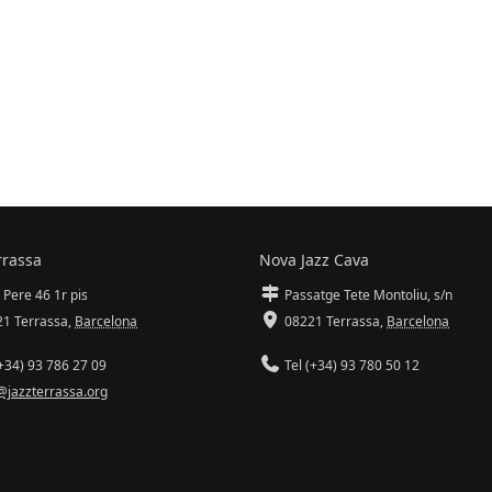
rrassa
Nova Jazz Cava
 Pere 46 1r pis
Passatge Tete Montoliu, s/n
1 Terrassa
,
Barcelona
08221 Terrassa
,
Barcelona
+34) 93 786 27 09
Tel (+34) 93 780 50 12
@jazzterrassa.org