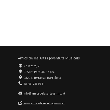
Amics de les Arts i Joventuts Musicals
C/ Teatre, 2
C/ Sant Pere 46, 1r pis.
08221,
Terrassa
,
Barcelona
Tel (93) 785 92 31
info@amicsdelesarts-jjmm.cat
www.amicsdelesarts-jjmm.cat