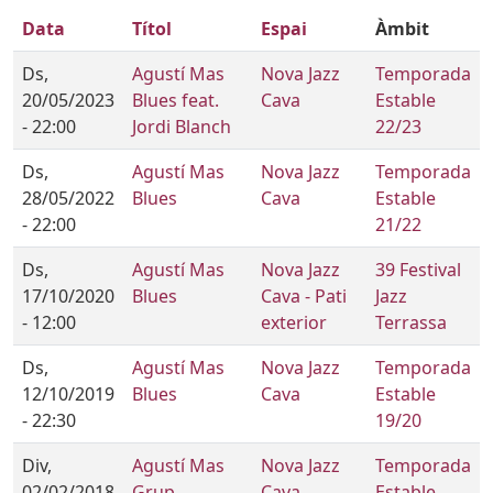
Data
Títol
Espai
Àmbit
Ds,
Agustí Mas
Nova Jazz
Temporada
20/05/2023
Blues feat.
Cava
Estable
- 22:00
Jordi Blanch
22/23
Ds,
Agustí Mas
Nova Jazz
Temporada
28/05/2022
Blues
Cava
Estable
- 22:00
21/22
Ds,
Agustí Mas
Nova Jazz
39 Festival
17/10/2020
Blues
Cava - Pati
Jazz
- 12:00
exterior
Terrassa
Ds,
Agustí Mas
Nova Jazz
Temporada
12/10/2019
Blues
Cava
Estable
- 22:30
19/20
Div,
Agustí Mas
Nova Jazz
Temporada
02/02/2018
Grup
Cava
Estable