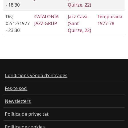
- 18:30
Quirze, 22)
Div,
CATALONIA
Jazz Cava
Temporada
02/12/1977
JAZZ GRUP
(Sant
1977-78
- 23:30
Quirze, 22)
Condicions venda d'entrades
Fes-te soci
Newsletters
Política de privacitat
Política de cookies