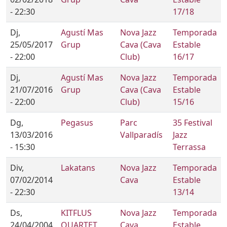
- 22:30
17/18
Dj,
Agustí Mas
Nova Jazz
Temporada
25/05/2017
Grup
Cava (Cava
Estable
- 22:00
Club)
16/17
Dj,
Agustí Mas
Nova Jazz
Temporada
21/07/2016
Grup
Cava (Cava
Estable
- 22:00
Club)
15/16
Dg,
Pegasus
Parc
35 Festival
13/03/2016
Vallparadís
Jazz
- 15:30
Terrassa
Div,
Lakatans
Nova Jazz
Temporada
07/02/2014
Cava
Estable
- 22:30
13/14
Ds,
KITFLUS
Nova Jazz
Temporada
24/04/2004
QUARTET
Cava
Estable