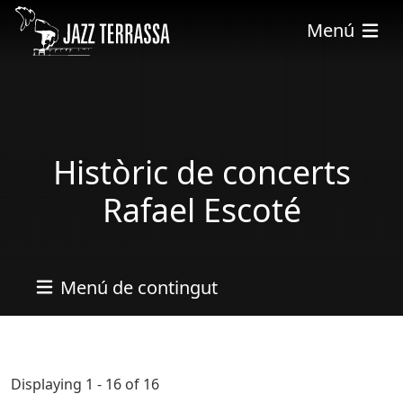
Vés al contingut
Menú
Històric de concerts
Rafael Escoté
Menú de contingut
Displaying 1 - 16 of 16