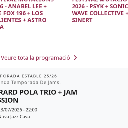
6 - ANABEL LEE +
2026 - PSYK + SONI
 FOX 196 + LOS
WAVE COLLECTIVE 
LIENTES + ASTRO
SINERT
TA
Color de fons
r de fons
Veure tota la programació
it
tickets
PORADA ESTABLE 25/26
moció
enda Temporada De Jams!
RARD POLA TRIO + JAM
SSION
Data
23/07/2026 - 22:00
Espai
Nova Jazz Cava
r de fons