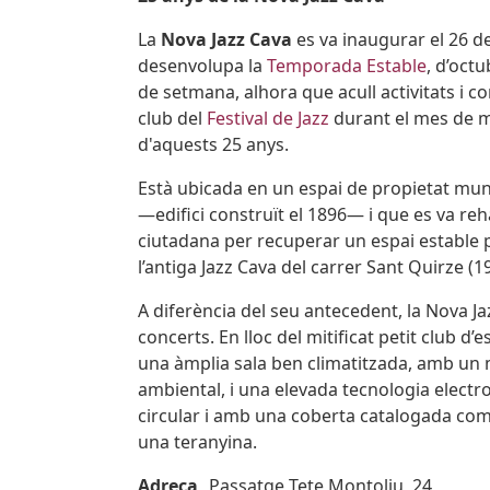
La
Nova Jazz Cava
es va inaugurar el 26 de
desenvolupa la
Temporada Estable
, d’octu
de setmana, alhora que acull activitats i c
club del
Festival de Jazz
durant el mes de ma
d'aquests 25 anys.
Està ubicada en un espai de propietat munic
—edifici construït el 1896— i que es va reh
ciutadana per recuperar un espai estable pe
l’antiga Jazz Cava del carrer Sant Quirze (1
A diferència del seu antecedent, la Nova Ja
concerts. En lloc del mitificat petit club d’
una àmplia sala ben climatitzada, amb un m
ambiental, i una elevada tecnologia electro
circular i amb una coberta catalogada com 
una teranyina.
Adreça
Passatge Tete Montoliu, 24