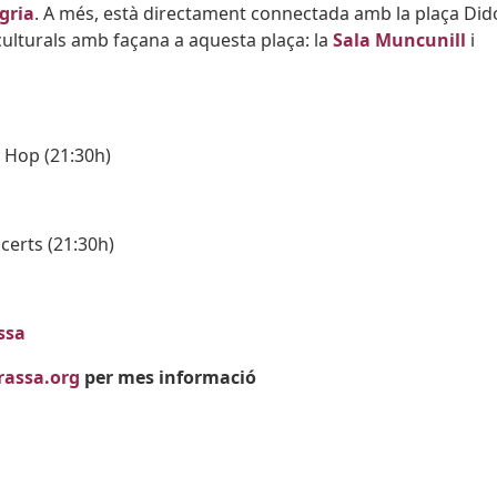
gria
. A més, està directament connectada amb la plaça Did
culturals amb façana a aquesta plaça: la
Sala Muncunill
i
y Hop (21:30h)
certs (21:30h)
ssa
rassa.org
per mes informació