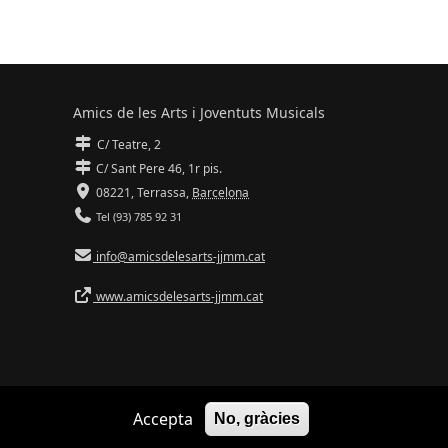
Amics de les Arts i Joventuts Musicals
C/ Teatre, 2
C/ Sant Pere 46, 1r pis.
08221,
Terrassa
,
Barcelona
Tel (93) 785 92 31
info@amicsdelesarts-jjmm.cat
www.amicsdelesarts-jjmm.cat
Accepta
No, gràcies
Adaptació de
Drupal
per
Communia
| Hosting d'
Ilimit