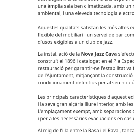
una àmplia sala ben climatitzada, amb un m
ambiental, i una eleveda tecnologia electr
Aquestes qualitats satisfan les més altes e
flexible del mobiliari i un servei de bar com
d'usos exigibles a un club de jazz.
La instal.lació de la
Nova Jazz Cava
s'efectu
construít el 1896 i catalogat en el Pla Espe
restauració per garantir-ne l'estabilitat va
de l'Ajuntament, mitjançant la construcció 
condicionament definitius per al seu nou ús
Les principals característiques d'aquest ed
i la seva gran alçària lliure interior, amb l
L'emplaçament exempt, amb separacions de 
i per a les necessàries evacuacions en cas
Al mig de l'illa entre la Rasa i el Raval, tan