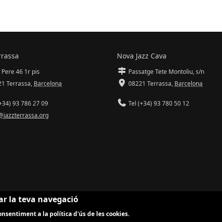
rrassa
Nova Jazz Cava
 Pere 46 1r pis
Passatge Tete Montoliu, s/n
1 Terrassa
,
Barcelona
08221 Terrassa
,
Barcelona
+34) 93 786 27 09
Tel (+34) 93 780 50 12
@jazzterrassa.org
ar la teva navegació
nsentiment a la política d'ús de les cookies.