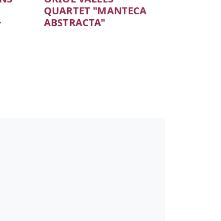
C
QUARTET "MANTECA
+
ABSTRACTA"
Color de fons