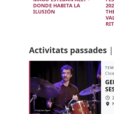
DONDE HABITA LA
202
ILUSIÓN
THE
VA
Color de fons
RI
Colo
Activitats passades
Àmb
TEM
Pro
Clo
GE
SE
Colo