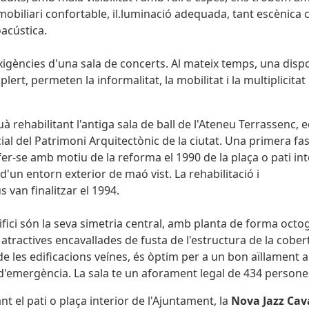
obiliari confortable, il.luminació adequada, tant escènica
oacústica.
xigències d'una sala de concerts. Al mateix temps, una disp
plert, permeten la informalitat, la mobilitat i la multiplicitat
à rehabilitant l'antiga sala de ball de l'Ateneu Terrassenc, ed
cial del Patrimoni Arquitectònic de la ciutat. Una primera fa
 fer-se amb motiu de la reforma el 1990 de la plaça o pati int
d'un entorn exterior de maó vist. La rehabilitació i
 van finalitzar el 1994.
ifici són la seva simetria central, amb planta de forma octo
es atractives encavallades de fusta de l'estructura de la cober
les edificacions veínes, és òptim per a un bon aïllament a
 d'emergència. La sala te un aforament legal de 434 persone
cant el pati o plaça interior de l'Ajuntament, la
Nova Jazz Cav