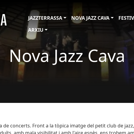
JAZZTERRASSA
NOVA JAZZ CAVA
FESTI
ARXIU
Nova Jazz Cava
la de concerts. Front a la tòpica imatge del petit club de jazz
duíts, amb mala visibilitat i amb l'aire espès, ens trobem a