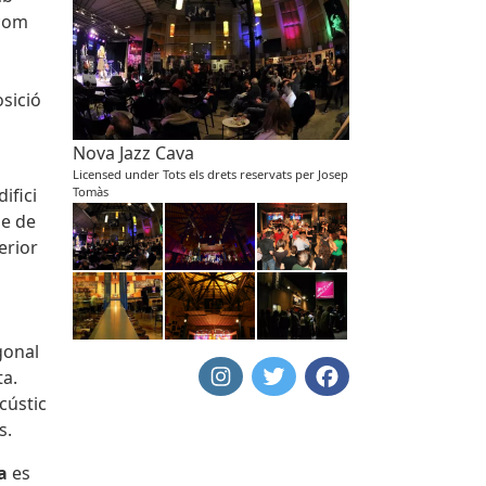
 com
osició
Nova Jazz Cava
Licensed under Tots els drets reservats per Josep
Tomàs
ifici
se de
erior
gonal
ta.
cústic
s.
a
es