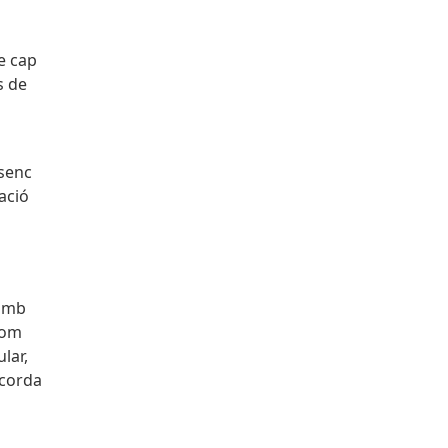
de cap
s de
ssenc
ació
 amb
com
lar,
ecorda