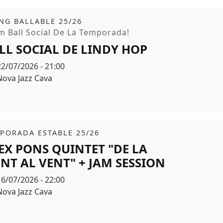
it
NG BALLABLE 25/26
moció
m Ball Social De La Temporada!
LL SOCIAL DE LINDY HOP
Data
22/07/2026 - 21:00
Espai
Nova Jazz Cava
r de fons
it
tickets
PORADA ESTABLE 25/26
EX PONS QUINTET "DE LA
NT AL VENT" + JAM SESSION
Data
16/07/2026 - 22:00
Espai
Nova Jazz Cava
r de fons