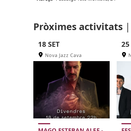
Pròximes activitats
18 SET
25
Nova Jazz Cava
N
MAGO ESTEBAN ALEF -
FE