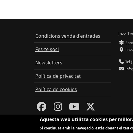
Jazz Te
Condicions venda d'entrades
Sant
Fes-te soci
0822
Newsletters
Tel (
info
Política de privacitat
Política de cookies
Aquesta web utilitza cookies per millor
Si continues amb la navegació, estàs donant el teu co