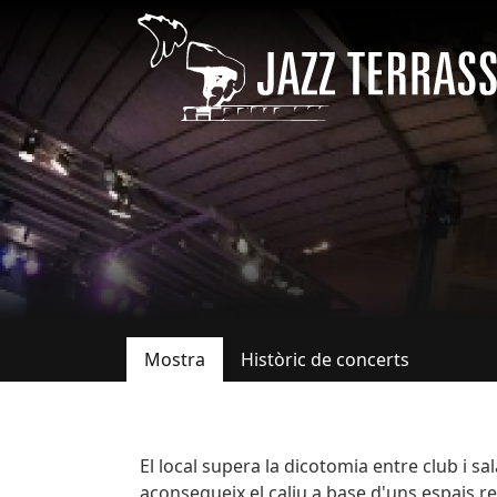
Vés al contingut
Mostra
Històric de concerts
Pestanyes primàries
Descripció
El local supera la dicotomia entre club i sa
aconsegueix el caliu a base d'uns espais re