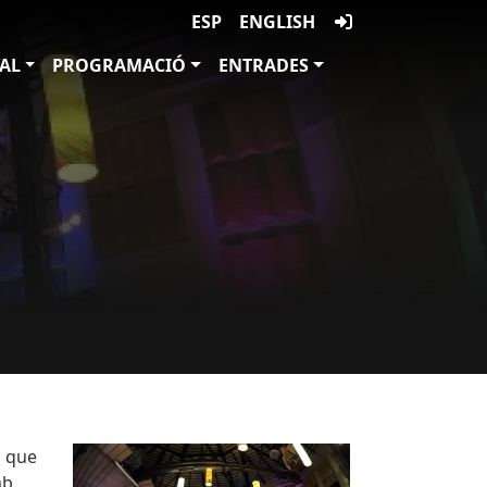
ESP
ENGLISH
VAL
PROGRAMACIÓ
ENTRADES
Imatges
Image
, que
mb