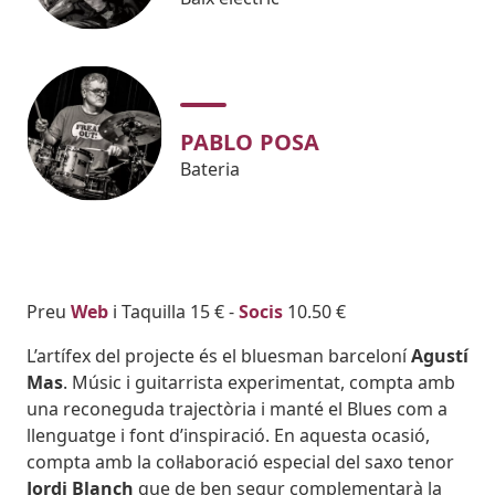
PABLO POSA
Bateria
Body
Preu
Web
i Taquilla 15 € -
Socis
10.50 €
L’artífex del projecte és el bluesman barceloní
Agustí
Mas
. Músic i guitarrista experimentat, compta amb
una reconeguda trajectòria i manté el Blues com a
llenguatge i font d’inspiració. En aquesta ocasió,
compta amb la col·laboració especial del saxo tenor
Jordi Blanch
que de ben segur complementarà la