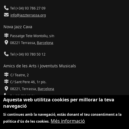
Tel (+34) 93 786 27 09
info@jazzterrassa.org
Nova Jazz Cava
Passatge Tete Montoliu, s/n
08221 Terrassa
,
Barcelona
Tel (+34) 93 780 50 12
Amics de les Arts i Joventuts Musicals
C/ Teatre, 2
C/ Sant Pere 46, 1r pis.
08221,
Terrassa
,
Barcelona
Tel (93) 785 92 31
Aquesta web utilitza cookies per millorar la teva
navegació
info@amicsdelesarts-jjmm.cat
Si continues amb la navegació, estàs donant el teu consentiment a la
www.amicsdelesarts-jjmm.cat
Més informació
política d'ús de les cookies.