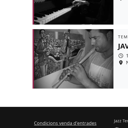
Colo
Àmb
TEM
JA
Colo
Jazz Te
Condicions venda d'entrades