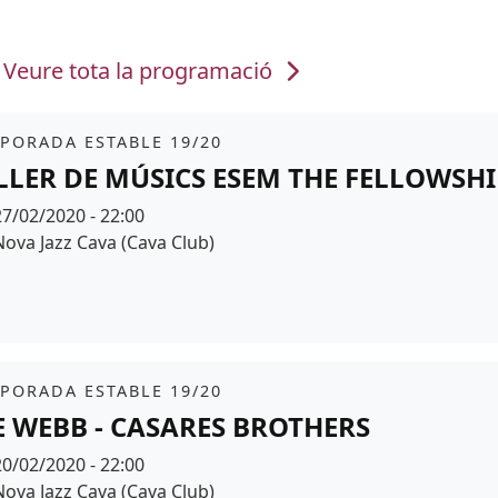
Veure tota la programació
it
PORADA ESTABLE 19/20
LLER DE MÚSICS ESEM THE FELLOWSHI
Data
27/02/2020 - 22:00
Espai
Nova Jazz Cava (Cava Club)
r de fons
it
PORADA ESTABLE 19/20
E WEBB - CASARES BROTHERS
Data
20/02/2020 - 22:00
Espai
Nova Jazz Cava (Cava Club)