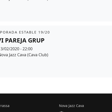
r de fons
it
PORADA ESTABLE 19/20
VI PAREJA GRUP
Data
13/02/2020 - 22:00
Espai
Nova Jazz Cava (Cava Club)
r de fons
rrassa
Nova Jazz Cava