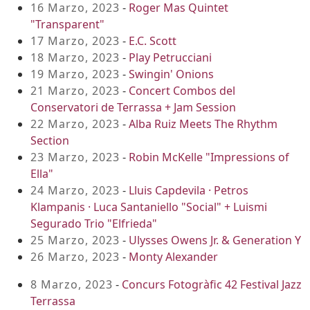
16 Marzo, 2023
-
Roger Mas Quintet
"Transparent"
17 Marzo, 2023
-
E.C. Scott
18 Marzo, 2023
-
Play Petrucciani
19 Marzo, 2023
-
Swingin' Onions
21 Marzo, 2023
-
Concert Combos del
Conservatori de Terrassa + Jam Session
22 Marzo, 2023
-
Alba Ruiz Meets The Rhythm
Section
23 Marzo, 2023
-
Robin McKelle "Impressions of
Ella"
24 Marzo, 2023
-
Lluis Capdevila · Petros
Klampanis · Luca Santaniello "Social" + Luismi
Segurado Trio "Elfrieda"
25 Marzo, 2023
-
Ulysses Owens Jr. & Generation Y
26 Marzo, 2023
-
Monty Alexander
8 Marzo, 2023
-
Concurs Fotogràfic 42 Festival Jazz
Terrassa