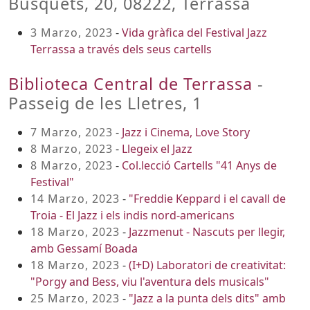
Busquets, 20, 08222, Terrassa
3 Marzo, 2023
-
Vida gràfica del Festival Jazz
Terrassa a través dels seus cartells
Biblioteca Central de Terrassa
-
Passeig de les Lletres, 1
7 Marzo, 2023
-
Jazz i Cinema, Love Story
8 Marzo, 2023
-
Llegeix el Jazz
8 Marzo, 2023
-
Col.lecció Cartells "41 Anys de
Festival"
14 Marzo, 2023
-
"Freddie Keppard i el cavall de
Troia - El Jazz i els indis nord-americans
18 Marzo, 2023
-
Jazzmenut - Nascuts per llegir,
amb Gessamí Boada
18 Marzo, 2023
-
(I+D) Laboratori de creativitat:
"Porgy and Bess, viu l'aventura dels musicals"
25 Marzo, 2023
-
"Jazz a la punta dels dits" amb