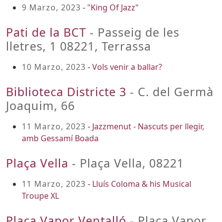
9 Marzo, 2023
-
"King Of Jazz"
Pati de la BCT
- Passeig de les
lletres, 1 08221, Terrassa
10 Marzo, 2023
-
Vols venir a ballar?
Biblioteca Districte 3
- C. del Germà
Joaquim, 66
11 Marzo, 2023
-
Jazzmenut - Nascuts per llegir,
amb Gessamí Boada
Plaça Vella
- Plaça Vella, 08221
11 Marzo, 2023
-
Lluís Coloma & his Musical
Troupe XL
Plaça Vapor Ventalló
- Plaça Vapor