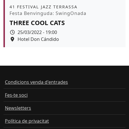
Àmbit
41 FESTIVAL JAZZ TERRASSA
Promoció
Festa Benvinguda: SwingOnada
THREE COOL CATS
Data
25/03/2022 - 19:00
Espai
Hotel Don Cándido
Color de fons
Condicions venda d'entrades
Fes-te soci
Newsletters
Política de privacitat