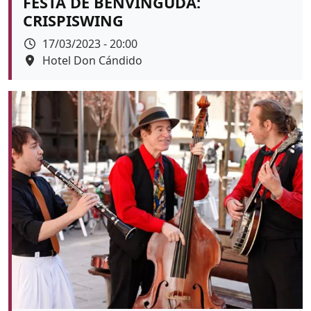
FESTA DE BENVINGUDA:
CRISPISWING
Data
17/03/2023 - 20:00
Espai
Hotel Don Cándido
Color de fons