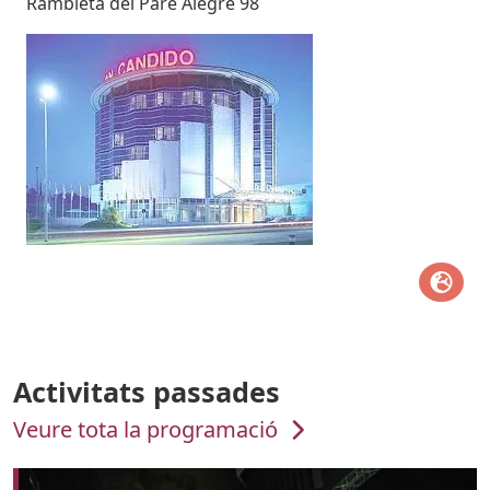
Rambleta del Pare Alegre 98
Imatges
Image
Activitats passades
Veure tota la programació