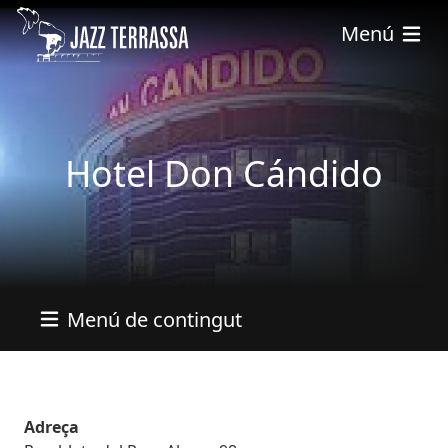
Vés al contingut
Menú
Hotel Don Cándido
Menú de contingut
Adreça