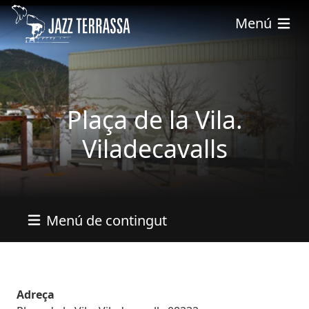
Vés al contingut
Menú
Plaça de la Vila.
Viladecavalls
Menú de contingut
Adreça