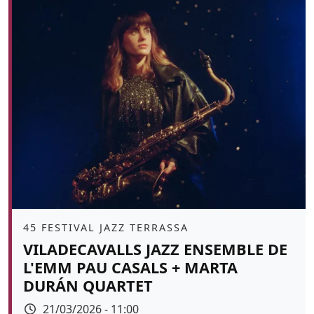
Àmbit
45 FESTIVAL JAZZ TERRASSA
VILADECAVALLS JAZZ ENSEMBLE DE
L'EMM PAU CASALS + MARTA
DURÁN QUARTET
Data
21/03/2026 - 11:00