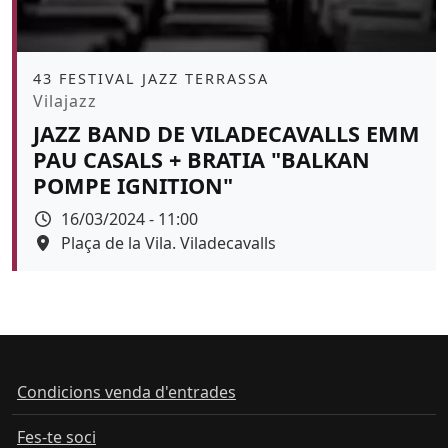
Àmbit
43 FESTIVAL JAZZ TERRASSA
Promoció
Vilajazz
JAZZ BAND DE VILADECAVALLS EMM
PAU CASALS + BRATIA "BALKAN
POMPE IGNITION"
Data
16/03/2024 - 11:00
Espai
Plaça de la Vila. Viladecavalls
Color de fons
Condicions venda d'entrades
Fes-te soci