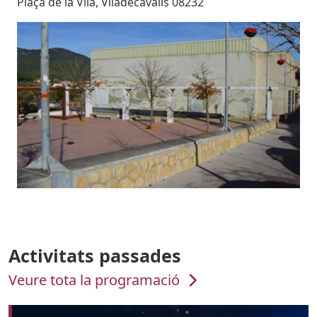
Plaça de la Vila, Viladecavalls 08232
Imatges
Image
Activitats passades
Veure tota la programació