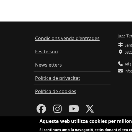
Jazz Te
Condicions venda d'entrades
Sant
Fes-te soci
0822
Newsletters
Tel (
info
Política de privacitat
Política de cookies
Aquesta web utilitza cookies per millor
Si continues amb la navegació, estàs donant el teu co