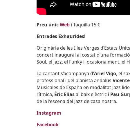
Preu únic
Web
i Taquilla 15 €
Entrades Exhaurides!
Originària de les Illes Verges d’Estats Unit
concert inaugural al costat d’una formació
Soul, el Jazz, el Funky i, ocasionalment, el 
La cantant s’acompanya d’
Ariel Vigo
, el s
professional i del pianista andalús
Vicente
Musicales de España en modalitat Jazz lide
rítmica,
È
ric Elias
al baix elèctric i
Pau Gur
de la l’escena del Jazz de casa nostra.
Instagram
Facebook