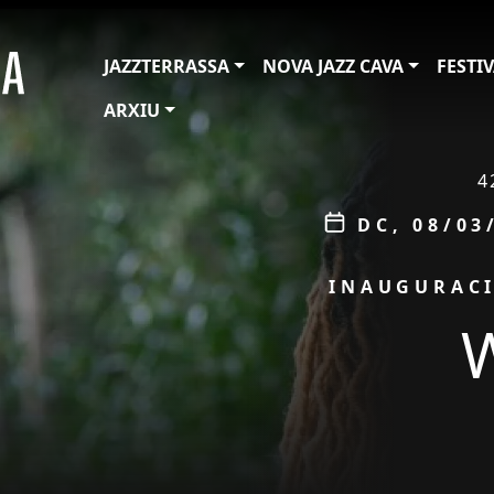
JAZZTERRASSA
NOVA JAZZ CAVA
FESTI
ARXIU
ÀMBIT
4
Data
DC, 08/03
PROMOCIÓ
INAUGURACI