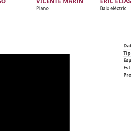
GO
VICENTE MARÍN
ERIC ELIA
Piano
Baix elèctric
Da
Ti
Esp
Est
Pre