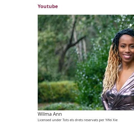
Youtube
Imatges
Image
Wilma Ann
Licensed under Tots els drets reservats per Yifei Xie