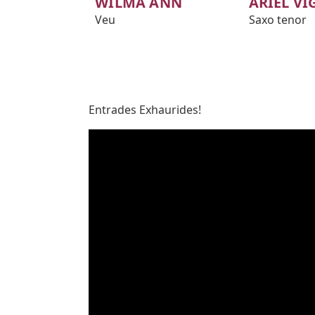
WILMA ANN
ARIEL VI
Veu
Saxo tenor
Subtitol
Entrades Exhaurides!
Body