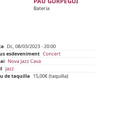
S
PAU GURPEGUI
Bateria
ta
Dc, 08/03/2023 - 20:00
pus esdeveniment
Concert
ai
Nova Jazz Cava
il
Jazz
u de taquilla
15,00€ (taquilla)