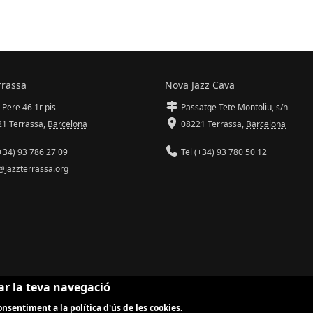
rrassa
Nova Jazz Cava
 Pere 46 1r pis
Passatge Tete Montoliu, s/n
1 Terrassa
,
Barcelona
08221 Terrassa
,
Barcelona
+34) 93 786 27 09
Tel (+34) 93 780 50 12
@jazzterrassa.org
ar la teva navegació
nsentiment a la política d'ús de les cookies.