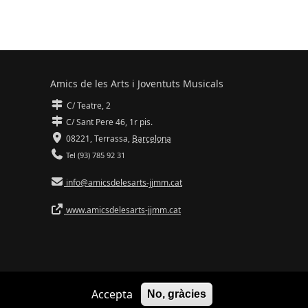
Amics de les Arts i Joventuts Musicals
C/ Teatre, 2
C/ Sant Pere 46, 1r pis.
08221,
Terrassa
,
Barcelona
Tel (93) 785 92 31
info@amicsdelesarts-jjmm.cat
www.amicsdelesarts-jjmm.cat
Accepta
No, gràcies
Adaptació de
Drupal
per
Communia
| Hosting d'
Ilimit