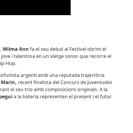
s,
Wilma Ann
fa el seu debut al Festival obrint el
 jove i talentosa en un viatge sonor que recorre el
Hip-Hop.
axofonista argentí amb una reputada trajectòria
 Marin,
recent finalista del Concurs de Juventudes
rant el seu trio amb composicions originals. A la
pegui
a la bateria representen el present i el futur