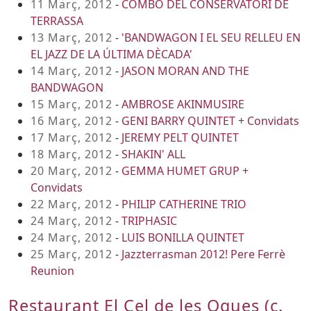
11 Març, 2012
-
COMBO DEL CONSERVATORI DE
TERRASSA
13 Març, 2012
-
'BANDWAGON I EL SEU RELLEU EN
EL JAZZ DE LA ÚLTIMA DÈCADA'
14 Març, 2012
-
JASON MORAN AND THE
BANDWAGON
15 Març, 2012
-
AMBROSE AKINMUSIRE
16 Març, 2012
-
GENI BARRY QUINTET + Convidats
17 Març, 2012
-
JEREMY PELT QUINTET
18 Març, 2012
-
SHAKIN' ALL
20 Març, 2012
-
GEMMA HUMET GRUP +
Convidats
22 Març, 2012
-
PHILIP CATHERINE TRIO
24 Març, 2012
-
TRIPHASIC
24 Març, 2012
-
LUIS BONILLA QUINTET
25 Març, 2012
-
Jazzterrasman 2012! Pere Ferrè
Reunion
Restaurant El Cel de les Oques (c.