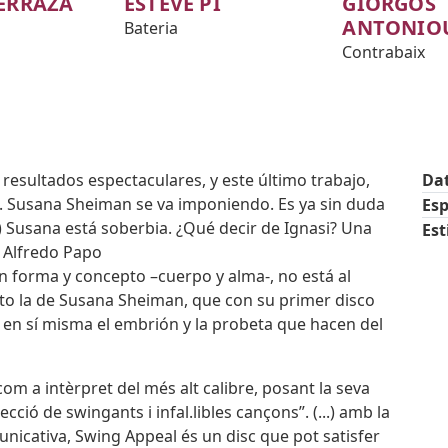
TERRAZA
ESTEVE PI
GIORGOS
ANTONIO
Bateria
Contrabaix
esultados espectaculares, y este último trabajo,
Da
ol. Susana Sheiman se va imponiendo. Es ya sin duda
Esp
..) Susana está soberbia. ¿Qué decir de Ignasi? Una
Est
. Alfredo Papo
 en forma y concepto –cuerpo y alma-, no está al
sto la de Susana Sheiman, que con su primer disco
 en sí misma el embrión y la probeta que hacen del
om a intèrpret del més alt calibre, posant la seva
ecció de swingants i infal.libles cançons”. (...) amb la
unicativa, Swing Appeal és un disc que pot satisfer