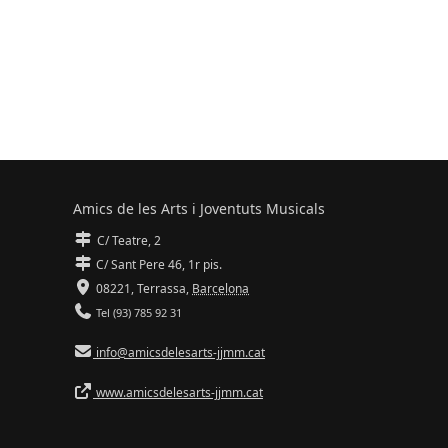
Amics de les Arts i Joventuts Musicals
C/ Teatre, 2
C/ Sant Pere 46, 1r pis.
08221,
Terrassa
,
Barcelona
Tel (93) 785 92 31
info@amicsdelesarts-jjmm.cat
www.amicsdelesarts-jjmm.cat