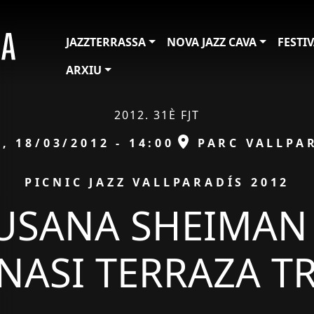
JAZZTERRASSA
NOVA JAZZ CAVA
FESTI
ARXIU
2012. 31È FJT
a
ESPAI
, 18/03/2012 - 14:00
PARC VALLPA
IÓ
PICNIC JAZZ VALLPARADÍS 2012
USANA SHEIMAN
NASI TERRAZA T