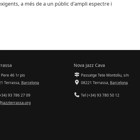
exigents, a més de a un públic d'ampli espectre i
rrassa
Nova Jazz Cava
 Pere 46 1r pis
Passatge Tete Montoliu, s/n
1 Terrassa
,
Barcelona
08221 Terrassa
,
Barcelona
+34) 93 786 27 09
Tel (+34) 93 780 50 12
@jazzterrassa.org