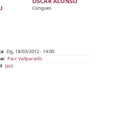
OSCAR ALONSO
U
Congues
ta
Dg, 18/03/2012 - 14:00
ai
Parc Vallparadís
il
Jazz