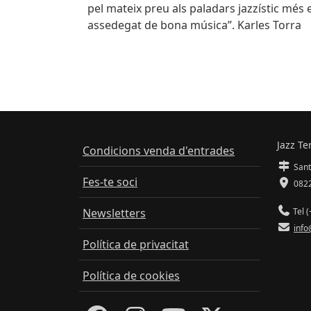
pel mateix preu als paladars jazzístic més 
assedegat de bona música”. Karles Torra
Jazz Te
Condicions venda d'entrades
Sant
Fes-te soci
0822
Newsletters
Tel (
info
Política de privacitat
Política de cookies