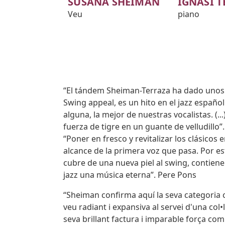
SUSANA SHEIMAN
IGNASI 
Veu
piano
Body
“El tándem Sheiman-Terraza ha dado unos r
Swing appeal, es un hito en el jazz españ
alguna, la mejor de nuestras vocalistas. (.
fuerza de tigre en un guante de velludillo”
“Poner en fresco y revitalizar los clásicos
alcance de la primera voz que pasa. Por e
cubre de una nueva piel al swing, contiene
jazz una música eterna”. Pere Pons
“Sheiman confirma aquí la seva categoria c
veu radiant i expansiva al servei d'una col•l
seva brillant factura i imparable força com