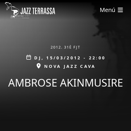
Vés al contingut
Menú
ÀMBIT
2012. 31È FJT
Data
DJ, 15/03/2012 - 22:00
ESPAI
NOVA JAZZ CAVA
AMBROSE AKINMUSIRE