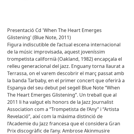
Subtitol
Presentació Cd 'When The Heart Emerges
Glistening' (Blue Note, 2011)
Body
Figura indiscutible de l’actual escena internacional
de la músic improvisada, aquest joveníssim
trompetista californià (Oakland, 1982) encapçala el
relleu generacional del jazz. Enguany torna llaurat a
Terrassa, on el varem descobrir el març passat amb
la banda Tarbaby, en el primer concert que oferirà a
Espanya del seu debut pel segell Blue Note “When
The Heart Emerges Glistening”. Un treball que al
2011 li ha valgut els honors de la Jazz Journalist
Association com a “Trompetista de l’Any” i “Artista
Revelació”, així com la màxima distinció de
l’Academie du Jazz francesa que el considera Gran
Prix discogràfic de l’any. Ambrose Akinmusire