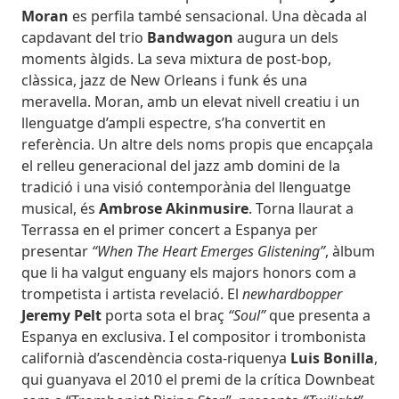
Moran
es perfila també sensacional. Una dècada al
capdavant del trio
Bandwagon
augura un dels
moments àlgids. La seva mixtura de post-bop,
clàssica, jazz de New Orleans i funk és una
meravella. Moran, amb un elevat nivell creatiu i un
llenguatge d’ampli espectre, s’ha convertit en
referència. Un altre dels noms propis que encapçala
el relleu generacional del jazz amb domini de la
tradició i una visió contemporània del llenguatge
musical, és
Ambrose Akinmusire
. Torna llaurat a
Terrassa en el primer concert a Espanya per
presentar
“When The Heart Emerges Glistening”
, àlbum
que li ha valgut enguany els majors honors com a
trompetista i artista revelació. El
newhardbopper
Jeremy Pelt
porta sota el braç
“Soul”
que presenta a
Espanya en exclusiva. I el compositor i trombonista
californià d’ascendència costa-riquenya
Luis Bonilla
,
qui guanyava el 2010 el premi de la crítica Downbeat