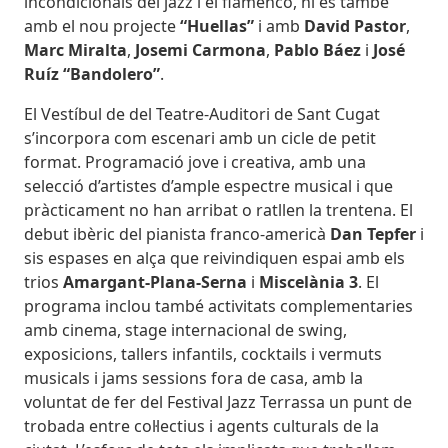
incondicionals del jazz i el flamenco, hi és també
amb el nou projecte
“Huellas”
i amb
David Pastor
,
Marc Miralta
,
Josemi Carmona
,
Pablo Báez
i
José
Ruíz “Bandolero”
.
El Vestíbul de del Teatre-Auditori de Sant Cugat
s’incorpora com escenari amb un cicle de petit
format. Programació jove i creativa, amb una
selecció d’artistes d’ample espectre musical i que
pràcticament no han arribat o ratllen la trentena. El
debut ibèric del pianista franco-americà
Dan Tepfer
i
sis espases en alça que reivindiquen espai amb els
trios
Amargant-Plana-Serna
i
Miscelània 3
. El
programa inclou també activitats complementaries
amb cinema, stage internacional de swing,
exposicions, tallers infantils, cocktails i vermuts
musicals i jams sessions fora de casa, amb la
voluntat de fer del Festival Jazz Terrassa un punt de
trobada entre col·lectius i agents culturals de la