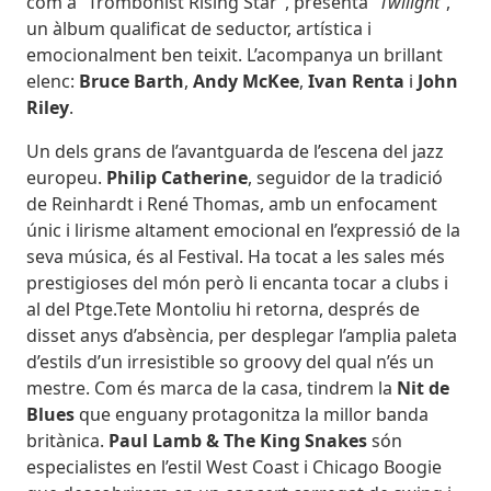
com a “Trombonist Rising Star”, presenta
“Twilight”
,
un àlbum qualificat de seductor, artística i
emocionalment ben teixit. L’acompanya un brillant
elenc:
Bruce Barth
,
Andy McKee
,
Ivan Renta
i
John
Riley
.
Un dels grans de l’avantguarda de l’escena del jazz
europeu.
Philip Catherine
, seguidor de la tradició
de Reinhardt i René Thomas, amb un enfocament
únic i lirisme altament emocional en l’expressió de la
seva música, és al Festival. Ha tocat a les sales més
prestigioses del món però li encanta tocar a clubs i
al del Ptge.Tete Montoliu hi retorna, després de
disset anys d’absència, per desplegar l’amplia paleta
d’estils d’un irresistible so groovy del qual n’és un
mestre. Com és marca de la casa, tindrem la
Nit de
Blues
que enguany protagonitza la millor banda
britànica.
Paul Lamb & The King Snakes
són
especialistes en l’estil West Coast i Chicago Boogie