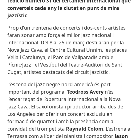
l’edició número 31 del certamen internacional que
converteix cada any la ciutat en punt de mira
jazzístic
Prop d’un trentena de concerts i dos-cents artistes
faran sonar amb força el millor jazz nacional i
internacional. Del 8 al 25 de març desfilaran per la
Nova Jazz Cava, el Centre Cultural Unnim, les places
Vella i Catalunya, el Parc de Vallparadís amb el
Pícnic·Jazz i el Vestíbul del Teatre-Auditori de Sant
Cugat, artistes destacats del circuit jazzístic.
L’escena del jazz negre nord-americà és part
important del programa.
Teodross Avery
n’és
l’encarregat de l’obertura internacional a la Nova
Jazz Cava. El saxofonista i productor arriba des de
Los Angeles per oferir un concert exclusiu en
formació de quartet i amb la presència com a
convidat del trompetista
Raynald Colom
. L’estrena a
Terrassa com a líder del pianista i compositor
Jason