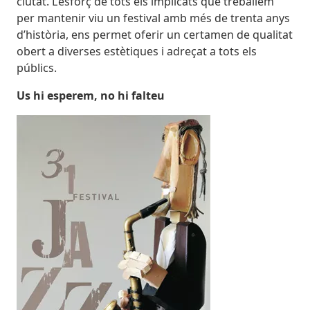
ciutat. L’esforç de tots els implicats que treballem
per mantenir viu un festival amb més de trenta anys
d’història, ens permet oferir un certamen de qualitat
obert a diverses estètiques i adreçat a tots els
públics.
Us hi esperem, no hi falteu
Imatges
Image