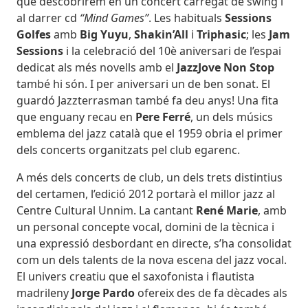
que descobrirem en un concert carregat de swing i
al darrer cd
“Mind Games”
. Les habituals
Sessions
Golfes
amb
Big Yuyu
,
Shakin’All
i
Triphasic
; les
Jam
Sessions
i la celebració del 10è aniversari de l’espai
dedicat als més novells amb el
JazzJove Non Stop
també hi són. I per aniversari un de ben sonat. El
guardó Jazzterrasman també fa deu anys! Una fita
que enguany recau en
Pere Ferré
, un dels músics
emblema del jazz català que el 1959 obria el primer
dels concerts organitzats pel club egarenc.
A més dels concerts de club, un dels trets distintius
del certamen, l’edició 2012 portarà el millor jazz al
Centre Cultural Unnim. La cantant
René Marie
, amb
un personal concepte vocal, domini de la tècnica i
una expressió desbordant en directe, s’ha consolidat
com un dels talents de la nova escena del jazz vocal.
El univers creatiu que el saxofonista i flautista
madrileny
Jorge Pardo
ofereix des de fa dècades als