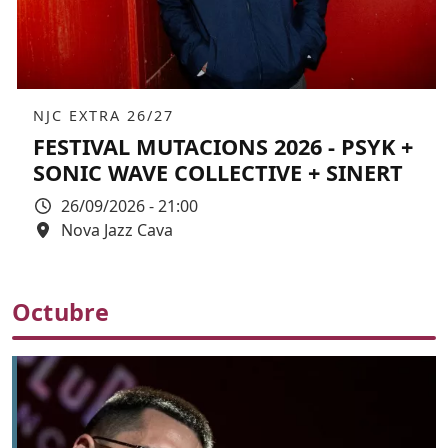
Àmbit
NJC EXTRA 26/27
FESTIVAL MUTACIONS 2026 - PSYK +
SONIC WAVE COLLECTIVE + SINERT
Data
26/09/2026 - 21:00
Espai
Nova Jazz Cava
Color de fons
Octubre