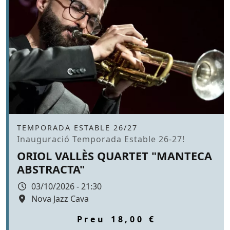
Àmbit
TEMPORADA ESTABLE 26/27
Promoció
Inauguració Temporada Estable 26-27!
ORIOL VALLÈS QUARTET "MANTECA
ABSTRACTA"
Data
03/10/2026 - 21:30
Espai
Nova Jazz Cava
Color de fons
tickets
Preu
18,00 €