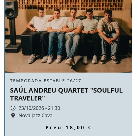
Àmbit
TEMPORADA ESTABLE 26/27
SAÚL ANDREU QUARTET "SOULFUL
TRAVELER"
Data
23/10/2026 - 21:30
Espai
Nova Jazz Cava
Color de fons
tickets
Preu
18,00 €