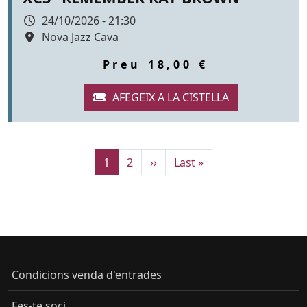
Data
24/10/2026 - 21:30
Espai
Nova Jazz Cava
Color de fons
tickets
Preu
18,00 €
Pàgina actual
Pàgina
Pàgina següent
Última pàgina
1
2
››
Last »
Condicions venda d'entrades
Fes-te soci