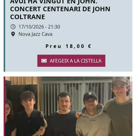
AVUI HA VINGUT EN JOHN.
CONCERT CENTENARI DE JOHN
COLTRANE
Data
17/10/2026 - 21:30
Espai
Nova Jazz Cava
Color de fons
tickets
Preu
18,00 €