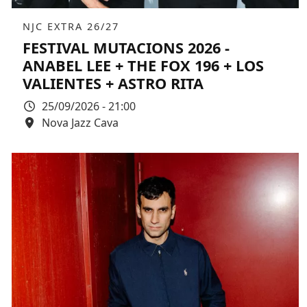
Àmbit
NJC EXTRA 26/27
FESTIVAL MUTACIONS 2026 -
ANABEL LEE + THE FOX 196 + LOS
VALIENTES + ASTRO RITA
Data
25/09/2026 - 21:00
Espai
Nova Jazz Cava
Color de fons