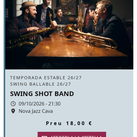
Àmbit
TEMPORADA ESTABLE 26/27
SWING BALLABLE 26/27
SWING SHOT BAND
Data
09/10/2026 - 21:30
Espai
Nova Jazz Cava
Color de fons
tickets
Preu
18,00 €