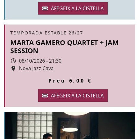
Àmbit
TEMPORADA ESTABLE 26/27
MARTA GAMERO QUARTET + JAM
SESSION
Data
08/10/2026 - 21:30
Espai
Nova Jazz Cava
Color de fons
tickets
Preu
6,00 €