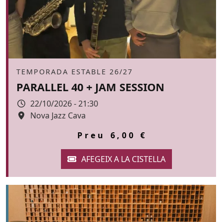
Àmbit
TEMPORADA ESTABLE 26/27
PARALLEL 40 + JAM SESSION
Data
22/10/2026 - 21:30
Espai
Nova Jazz Cava
Color de fons
tickets
Preu
6,00 €