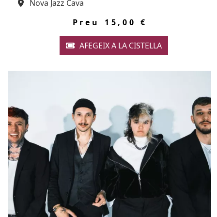
Espai
Nova Jazz Cava
Color de fons
tickets
Preu
15,00 €