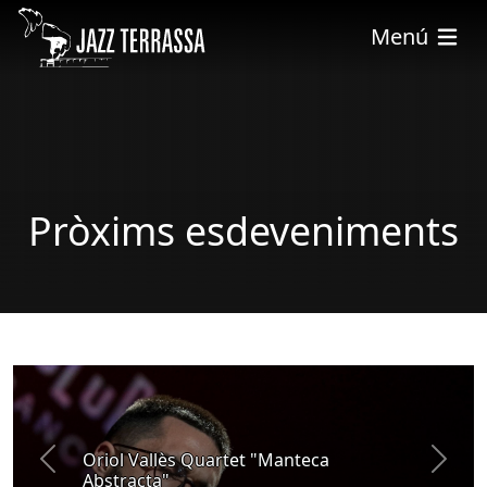
Vés al contingut
Menú
Pròxims esdeveniments
Oriol Vallès Quartet "Manteca
PROMOCIÓ
Anterior
Següe
Abstracta"