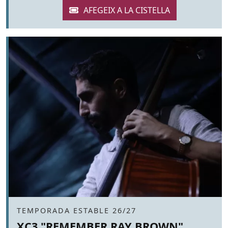
Àmbit
TEMPORADA ESTABLE 26/27
XC3 "REMEMBER RAY BROWN"