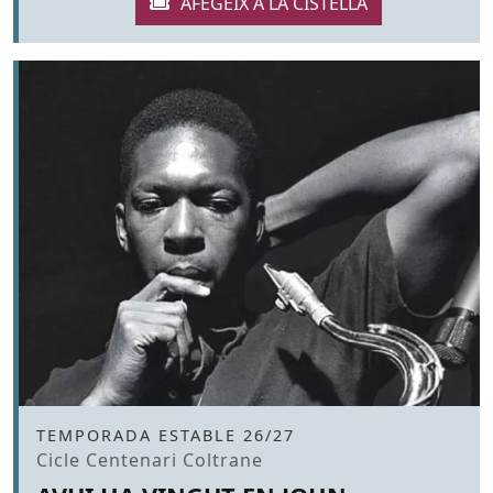
Àmbit
TEMPORADA ESTABLE 26/27
Promoció
Cicle Centenari Coltrane