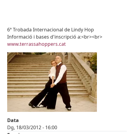
Subtitol
6ª Trobada Internacional de Lindy Hop
Body
Informació i bases d'inscripció a:<br><br>
www.terrassahoppers.cat
Imatges
Image
Data
Dg, 18/03/2012 - 16:00