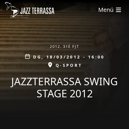
Vés al contingut
Menú
ÀMBIT
2012. 31È FJT
Data
DG, 18/03/2012 - 16:00
ESPAI
Q-SPORT
JAZZTERRASSA SWING
STAGE 2012