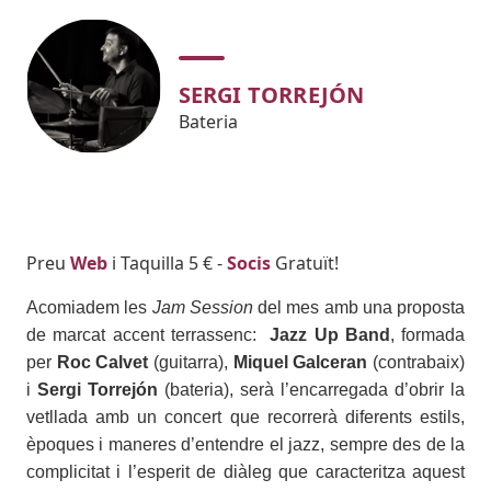
SERGI TORREJÓN
Bateria
Body
Preu
Web
i Taquilla 5 € -
Socis
Gratuït!
Acomiadem les
Jam Session
del mes amb una proposta
de marcat accent terrassenc:
Jazz Up Band
, formada
per
Roc Calvet
(guitarra),
Miquel Galceran
(contrabaix)
i
Sergi Torrejón
(bateria), serà l’encarregada d’obrir la
vetllada amb un concert que recorrerà diferents estils,
èpoques i maneres d’entendre el jazz, sempre des de la
complicitat i l’esperit de diàleg que caracteritza aquest