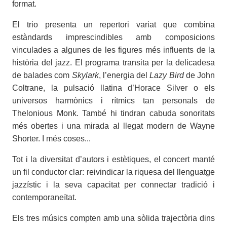
format.
El trio presenta un repertori variat que combina
estàndards imprescindibles amb composicions
vinculades a algunes de les figures més influents de la
història del jazz. El programa transita per la delicadesa
de balades com
Skylark
, l’energia del
Lazy Bird
de John
Coltrane, la pulsació llatina d’Horace Silver o els
universos harmònics i rítmics tan personals de
Thelonious Monk. També hi tindran cabuda sonoritats
més obertes i una mirada al llegat modern de Wayne
Shorter. I més coses...
Tot i la diversitat d’autors i estètiques, el concert manté
un fil conductor clar: reivindicar la riquesa del llenguatge
jazzístic i la seva capacitat per connectar tradició i
contemporaneïtat.
Els tres músics compten amb una sòlida trajectòria dins