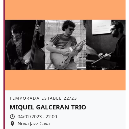
Àmbit
TEMPORADA ESTABLE 22/23
MIQUEL GALCERAN TRIO
Data
04/02/2023 - 22:00
Espai
Nova Jazz Cava