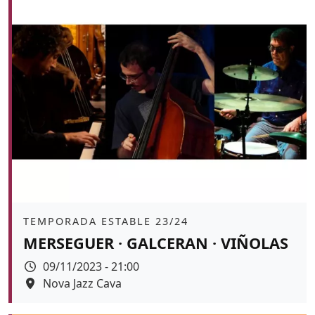
Àmbit
TEMPORADA ESTABLE 23/24
MERSEGUER · GALCERAN · VIÑOLAS
Data
09/11/2023 - 21:00
Espai
Nova Jazz Cava
Color de fons