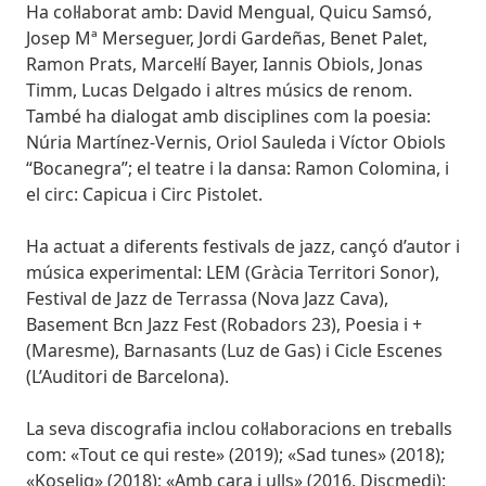
Ha col·laborat amb: David Mengual, Quicu Samsó,
Josep Mª Merseguer, Jordi Gardeñas, Benet Palet,
Ramon Prats, Marcel·lí Bayer, Iannis Obiols, Jonas
Timm, Lucas Delgado i altres músics de renom.
També ha dialogat amb disciplines com la poesia:
Núria Martínez-Vernis, Oriol Sauleda i Víctor Obiols
“Bocanegra”; el teatre i la dansa: Ramon Colomina, i
el circ: Capicua i Circ Pistolet.
Ha actuat a diferents festivals de jazz, cançó d’autor i
música experimental: LEM (Gràcia Territori Sonor),
Festival de Jazz de Terrassa (Nova Jazz Cava),
Basement Bcn Jazz Fest (Robadors 23), Poesia i +
(Maresme), Barnasants (Luz de Gas) i Cicle Escenes
(L’Auditori de Barcelona).
La seva discografia inclou col·laboracions en treballs
com: «Tout ce qui reste» (2019); «Sad tunes» (2018);
«Koselig» (2018); «Amb cara i ulls» (2016, Discmedi);