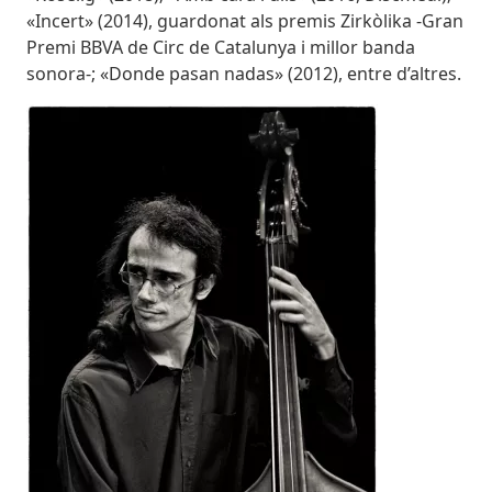
«Incert» (2014), guardonat als premis Zirkòlika -Gran
Premi BBVA de Circ de Catalunya i millor banda
sonora-; «Donde pasan nadas» (2012), entre d’altres.
Imatges
Image