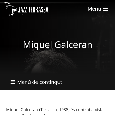
Vés al contingut
Menú
Miquel Galceran
Menú de contingut
Bio
Miquel Galceran (Terrassa, 1988) és contrabaixista,