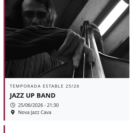
Àmbit
TEMPORADA ESTABLE 25/26
JAZZ UP BAND
Data
25/06/2026 - 21:30
Espai
Nova Jazz Cava
Color de fons
tickets