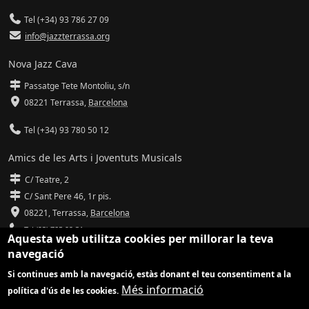
Tel (+34) 93 786 27 09
info@jazzterrassa.org
Nova Jazz Cava
Passatge Tete Montoliu, s/n
08221 Terrassa
,
Barcelona
Tel (+34) 93 780 50 12
Amics de les Arts i Joventuts Musicals
C/ Teatre, 2
C/ Sant Pere 46, 1r pis.
08221,
Terrassa
,
Barcelona
Tel (93) 785 92 31
Aquesta web utilitza cookies per millorar la teva
navegació
info@amicsdelesarts-jjmm.cat
Si continues amb la navegació, estàs donant el teu consentiment a la
www.amicsdelesarts-jjmm.cat
Més informació
política d'ús de les cookies.