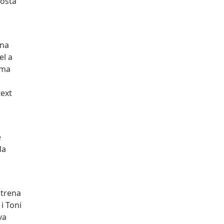
posta
una
el a
oma
text
e
da
strena
i Toni
va