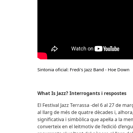
Sintonia oficial: Fredi's Jazz Band - Hoe Down
What Is Jazz? Interrogants i respostes
El Festival Jazz Terrassa -del 6 al 27 de ma
al llarg de més de quatre dècades i, alhora
significativa i simbòlica que apel·la a la m
converteix en el leitmotiv de l’edició d’en