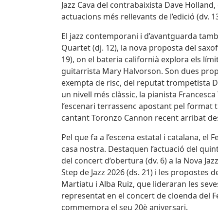
Jazz Cava del contrabaixista Dave Holland
actuacions més rellevants de l’edició (dv. 13
El jazz contemporani i d’avantguarda tamb
Quartet (dj. 12), la nova proposta del saxo
19), on el bateria californià explora els lím
guitarrista Mary Halvorson. Son dues pr
exempta de risc, del reputat trompetista D
un nivell més clàssic, la pianista Francesc
l’escenari terrassenc apostant pel format tr
cantant Toronzo Cannon recent arribat des
Pel que fa a l’escena estatal i catalana, e
casa nostra. Destaquen l’actuació del quint
del concert d’obertura (dv. 6) a la Nova Jaz
Step de Jazz 2026 (ds. 21) i les propostes
Martiatu i Alba Ruiz, que lideraran les se
representat en el concert de cloenda del Fe
commemora el seu 20è aniversari.