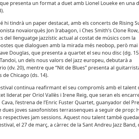
, que presenta un format a duet amb Lionel Loueke en una d
).
é hi tindrà un paper destacat, amb els concerts de Rising S
fonista novaiorquès Jon Irabagon, i Ches Smith’s Clone Row, 
its del llenguatge jazzístic actual al costat de músics com la
opostes que dialoguen amb la mirada més neobop, però mai
ave Douglas, que presenta a quartet el seu nou disc (dg. 15
a Tandoi, un dels nous valors del jazz europeu, debutarà a
io (dv. 20), mentre que “Nit de Blues” presenta al guitarrista
 de Chicago (ds. 14).
l Festival continua reafirmant el seu compromís amb el talent
et liderat per Oriol Vallès i Irene Reig, que seran els encarr
z Cava, l’estrena de l’Enric Fuster Quartet, guanyador del Pr
 de dues joves saxofonistes terrassenques a seguir de prop: 
ves respectives jam sessions. Aquest nou talent també queda
stival, el 27 de març, a càrrec de la Sant Andreu Jazz Band,