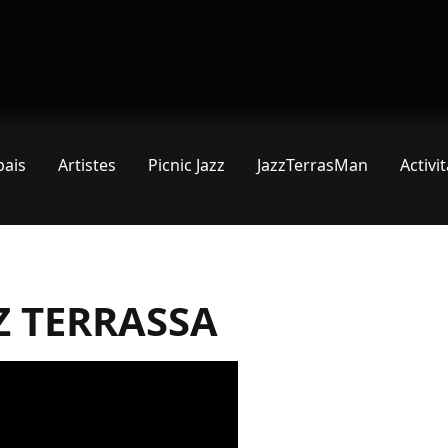
pais
Artistes
Picnic Jazz
JazzTerrasMan
Activi
ZZ TERRASSA