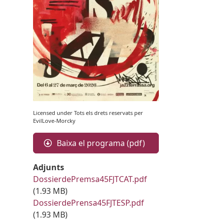
Licensed under Tots els drets reservats per
EvilLove-Morcky
Baixa el programa (pdf)
Adjunts
Document
DossierdePremsa45FJTCAT.pdf
(1.93 MB)
Document
DossierdePrensa45FJTESP.pdf
(1.93 MB)