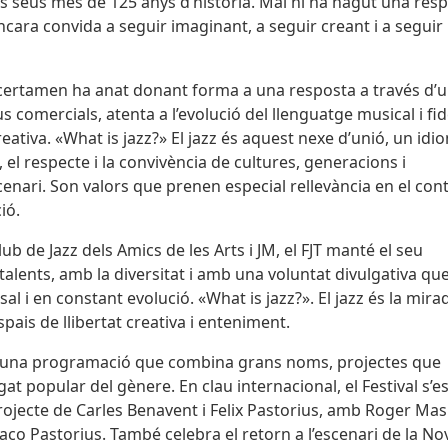
els seus més de 125 anys d’història. Mai hi ha hagut una res
ncara convida a seguir imaginant, a seguir creant i a seguir
el certamen ha anat donant forma a una resposta a través d’
s comercials, atenta a l’evolució del llenguatge musical i fid
reativa. «What is jazz?» El jazz és aquest nexe d’unió, un idi
el respecte i la convivència de cultures, generacions i
nari. Son valors que prenen especial rellevància en el con
ció.
 de Jazz dels Amics de les Arts i JM, el FJT manté el seu
ents, amb la diversitat i amb una voluntat divulgativa qu
al i en constant evolució. «What is jazz?». El jazz és la mira
ais de llibertat creativa i enteniment.
 en una programació que combina grans noms, projectes que
egat popular del gènere. En clau internacional, el Festival s’e
 projecte de Carles Benavent i Felix Pastorius, amb Roger Mas 
Jaco Pastorius. També celebra el retorn a l’escenari de la No