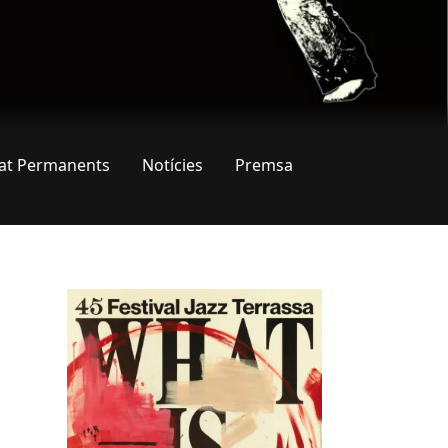
tat Permanents
Notícies
Premsa
Imatges
Image