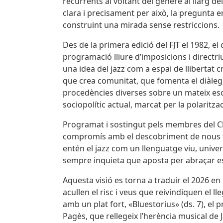
recurrents al voltant del gènere al llarg d
clara i precisament per això, la pregunta e
construint una mirada sense restriccions.
Des de la primera edició del FJT el 1982, 
programació lliure d’imposicions i directriu
una idea del jazz com a espai de llibertat c
que crea comunitat, que fomenta el diàleg, 
procedències diverses sobre un mateix esce
sociopolític actual, marcat per la polaritza
Programat i sostingut pels membres del Club
compromís amb el descobriment de nous tal
entén el jazz com un llenguatge viu, univers
sempre inquieta que aposta per abraçar esp
Aquesta visió es torna a traduir el 2026
acullen el risc i veus que reivindiquen el ll
amb un plat fort, «Bluestorius» (ds. 7), el
Pagès, que rellegeix l’herència musical de 