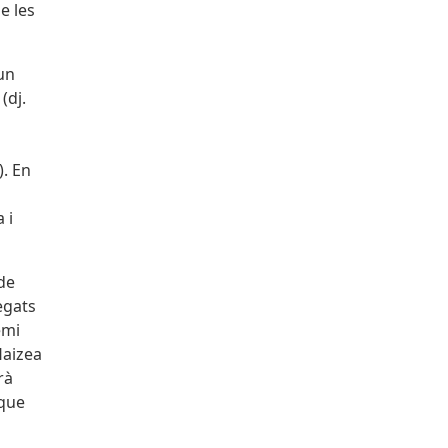
e les
un
(dj.
). En
 i
 de
egats
emi
Haizea
rà
 que