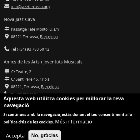
info@jazzterrassa.org
Nova Jazz Cava
Passatge Tete Montoliu, s/n
08221 Terrassa
,
Barcelona
Tel (+34) 93 780 50 12
Amics de les Arts i Joventuts Musicals
C/ Teatre, 2
C/ Sant Pere 46, 1r pis.
08221,
Terrassa
,
Barcelona
Tel (93) 785 92 31
Aquesta web utilitza cookies per millorar la teva
navegació
info@amicsdelesarts-jjmm.cat
Si continues amb la navegació, estàs donant el teu consentiment a la
www.amicsdelesarts-jjmm.cat
Més informació
política d'ús de les cookies.
Adaptació de
Drupal
per
Communia
| Hosting d'
Ilimit
Accepta
No, gràcies