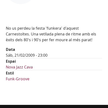
Body
No us perdeu la festa 'funkera' d'aquest
Carnestoltes. Una vetllada plena de ritme amb els
èxits dels 80's i 90's per fer moure al més parat!
Data
Sáb, 21/02/2009 - 23:00
Espai
Nova Jazz Cava
Estil
Funk-Groove