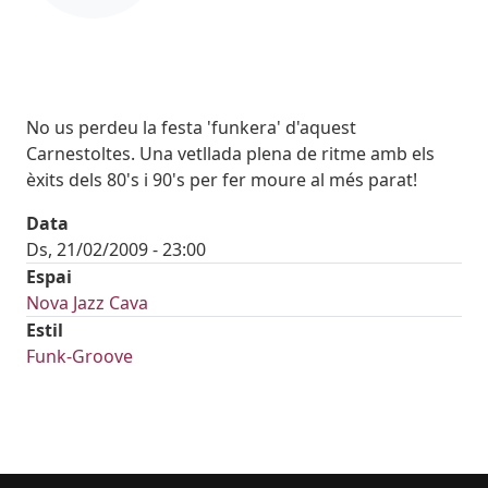
Body
No us perdeu la festa 'funkera' d'aquest
Carnestoltes. Una vetllada plena de ritme amb els
èxits dels 80's i 90's per fer moure al més parat!
Data
Ds, 21/02/2009 - 23:00
Espai
Nova Jazz Cava
Estil
Funk-Groove