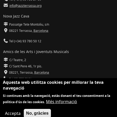
info@jazzterrassa.org
Nova Jazz Cava
Passatge Tete Montoliu, s/n
08221 Terrassa
,
Barcelona
Tel (+34) 93 780 50 12
Amics de les Arts i Joventuts Musicals
C/ Teatre, 2
C/ Sant Pere 46, 1r pis.
08221,
Terrassa
,
Barcelona
Tel (93) 785 92 31
Aquesta web utilitza cookies per millorar la teva
navegació
info@amicsdelesarts-jjmm.cat
Si continues amb la navegació, estàs donant el teu consentiment a la
www.amicsdelesarts-jjmm.cat
Més informació
política d'ús de les cookies.
Adaptació de
Drupal
per
Communia
| Hosting d'
Ilimit
Accepta
No, gràcies