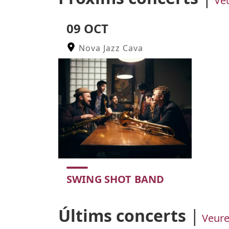
Ve
09 OCT
Nova Jazz Cava
SWING SHOT BAND
Color de fons
Últims concerts
Veure