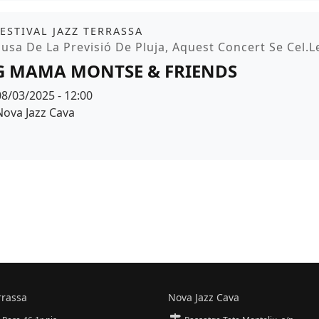
it
FESTIVAL JAZZ TERRASSA
moció
usa De La Previsió De Pluja, Aquest Concert Se Cel.l
G MAMA MONTSE & FRIENDS
Data
08/03/2025 - 12:00
Espai
Nova Jazz Cava
r de fons
rrassa
Nova Jazz Cava