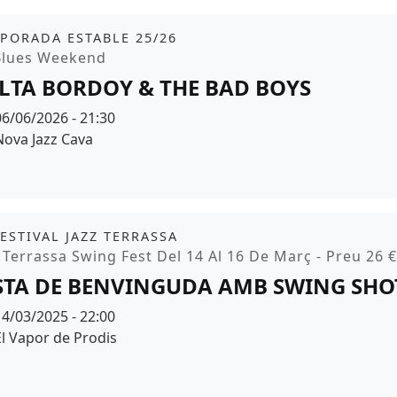
it
tickets
PORADA ESTABLE 25/26
moció
Blues Weekend
LTA BORDOY & THE BAD BOYS
Data
06/06/2026 - 21:30
Espai
Nova Jazz Cava
r de fons
it
FESTIVAL JAZZ TERRASSA
moció
 Terrassa Swing Fest Del 14 Al 16 De Març - Preu 26 €
STA DE BENVINGUDA AMB SWING SHO
Data
14/03/2025 - 22:00
Espai
El Vapor de Prodis
r de fons