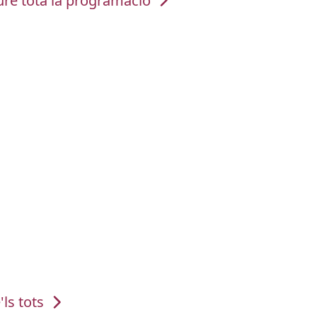
ure tota la programació
'ls tots