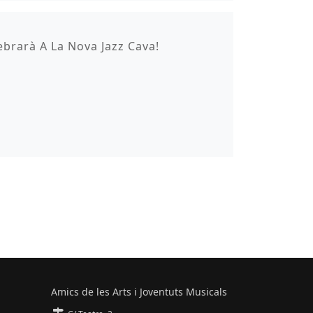
ebrarà A La Nova Jazz Cava!
Amics de les Arts i Joventuts Musicals