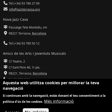
Tel (+34) 93 786 27 09
info@jazzterrassa.org
Nova Jazz Cava
Passatge Tete Montoliu, s/n
08221 Terrassa
,
Barcelona
Tel (+34) 93 780 50 12
Amics de les Arts i Joventuts Musicals
C/ Teatre, 2
C/ Sant Pere 46, 1r pis.
08221,
Terrassa
,
Barcelona
Tel (93) 785 92 31
Aquesta web utilitza cookies per millorar la teva
navegació
info@amicsdelesarts-jjmm.cat
Si continues amb la navegació, estàs donant el teu consentiment a la
www.amicsdelesarts-jjmm.cat
Més informació
política d'ús de les cookies.
Adaptació de
Drupal
per
Communia
| Hosting d'
Ilimit