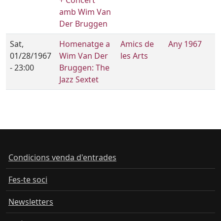
amb Wim Van
Der Bruggen
Sat,
Homenatge a
Amics de
Any 1967
01/28/1967
Wim Van Der
les Arts
- 23:00
Bruggen: The
Jazz Sextet
Condicions venda d'entrades
Fes-te soci
Newsletters