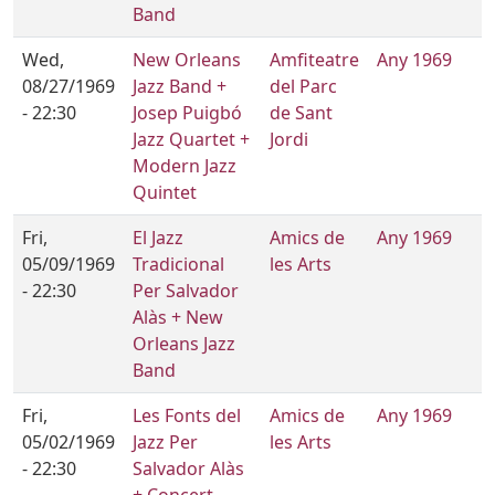
Band
Wed,
New Orleans
Amfiteatre
Any 1969
08/27/1969
Jazz Band +
del Parc
- 22:30
Josep Puigbó
de Sant
Jazz Quartet +
Jordi
Modern Jazz
Quintet
Fri,
El Jazz
Amics de
Any 1969
05/09/1969
Tradicional
les Arts
- 22:30
Per Salvador
Alàs + New
Orleans Jazz
Band
Fri,
Les Fonts del
Amics de
Any 1969
05/02/1969
Jazz Per
les Arts
- 22:30
Salvador Alàs
+ Concert