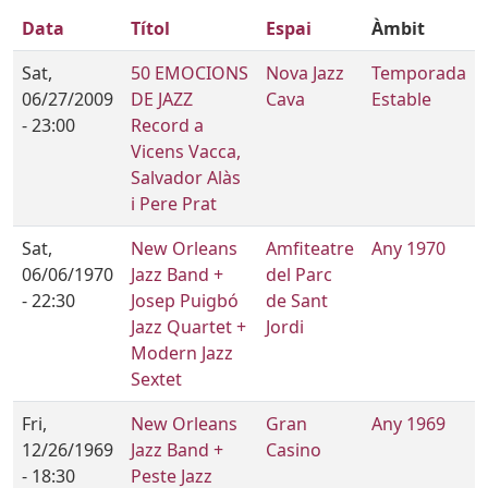
Data
Títol
Espai
Àmbit
Sat,
50 EMOCIONS
Nova Jazz
Temporada
06/27/2009
DE JAZZ
Cava
Estable
- 23:00
Record a
Vicens Vacca,
Salvador Alàs
i Pere Prat
Sat,
New Orleans
Amfiteatre
Any 1970
06/06/1970
Jazz Band +
del Parc
- 22:30
Josep Puigbó
de Sant
Jazz Quartet +
Jordi
Modern Jazz
Sextet
Fri,
New Orleans
Gran
Any 1969
12/26/1969
Jazz Band +
Casino
- 18:30
Peste Jazz