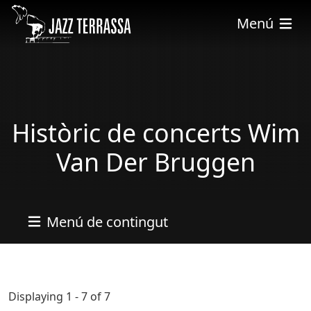
Skip to main content
Menú
Històric de concerts Wim
Van Der Bruggen
Menú de contingut
Displaying 1 - 7 of 7