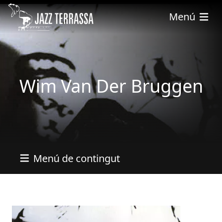
Skip to main content
Menú
Wim Van Der Bruggen
Menú de contingut
Imatges
Image