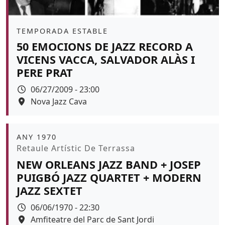
Àmbit
TEMPORADA ESTABLE
50 EMOCIONS DE JAZZ RECORD A
VICENS VACCA, SALVADOR ALÀS I
PERE PRAT
Data
06/27/2009 - 23:00
Espai
Nova Jazz Cava
Àmbit
ANY 1970
Promoció
Retaule Artístic De Terrassa
NEW ORLEANS JAZZ BAND + JOSEP
PUIGBÓ JAZZ QUARTET + MODERN
JAZZ SEXTET
Data
06/06/1970 - 22:30
Espai
Amfiteatre del Parc de Sant Jordi