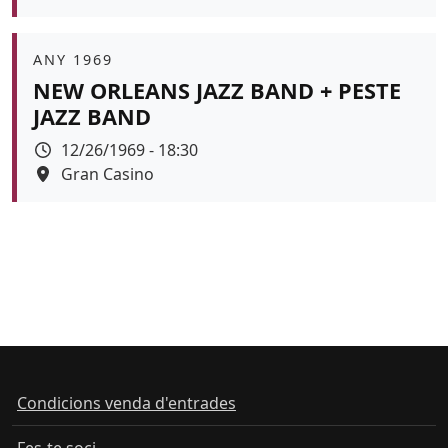
Color de fons
Àmbit
ANY 1969
NEW ORLEANS JAZZ BAND + PESTE
JAZZ BAND
Data
12/26/1969 - 18:30
Espai
Gran Casino
Color de fons
Condicions venda d'entrades
Fes-te soci