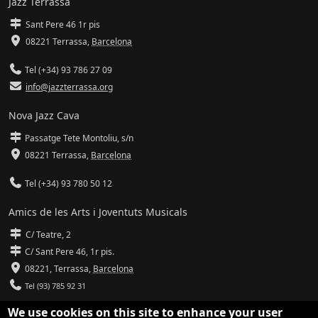
Jazz Terrassa
Sant Pere 46 1r pis
08221 Terrassa
,
Barcelona
Tel (+34) 93 786 27 09
info@jazzterrassa.org
Nova Jazz Cava
Passatge Tete Montoliu, s/n
08221 Terrassa
,
Barcelona
Tel (+34) 93 780 50 12
Amics de les Arts i Joventuts Musicals
C/ Teatre, 2
C/ Sant Pere 46, 1r pis.
08221,
Terrassa
,
Barcelona
Tel (93) 785 92 31
We use cookies on this site to enhance your user
info@amicsdelesarts-jjmm.cat