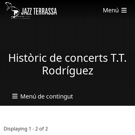
Skip to main content
Menú
Històric de concerts T.T.
Rodríguez
Menú de contingut
Displaying 1 - 2 of 2