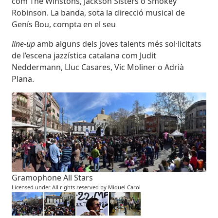
com The Winstons, Jackson Sisters o Smokey
Robinson. La banda, sota la direcció musical de
Genís Bou, compta en el seu
line-up
amb alguns dels joves talents més sol·licitats
de l’escena jazzística catalana com Judit
Neddermann, Lluc Casares, Vic Moliner o Adrià
Plana.
Imatges
Image
Gramophone All Stars
Licensed under All rights reserved by Miquel Carol