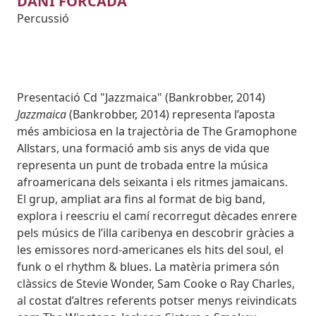
DANI FORCADA
Percussió
Subtitol
Presentació Cd "Jazzmaica" (Bankrobber, 2014)
Body
Jazzmaica
(Bankrobber, 2014) representa l’aposta
més ambiciosa en la trajectòria de The Gramophone
Allstars, una formació amb sis anys de vida que
representa un punt de trobada entre la música
afroamericana dels seixanta i els ritmes jamaicans.
El grup, ampliat ara fins al format de big band,
explora i reescriu el camí recorregut dècades enrere
pels músics de l’illa caribenya en descobrir gràcies a
les emissores nord-americanes els hits del soul, el
funk o el rhythm & blues. La matèria primera són
clàssics de Stevie Wonder, Sam Cooke o Ray Charles,
al costat d’altres referents potser menys reivindicats