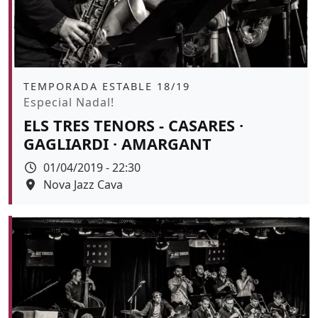
Àmbit
TEMPORADA ESTABLE 18/19
Promoció
Especial Nadal!
ELS TRES TENORS - CASARES ·
GAGLIARDI · AMARGANT
Data
01/04/2019 - 22:30
Espai
Nova Jazz Cava
Color de fons