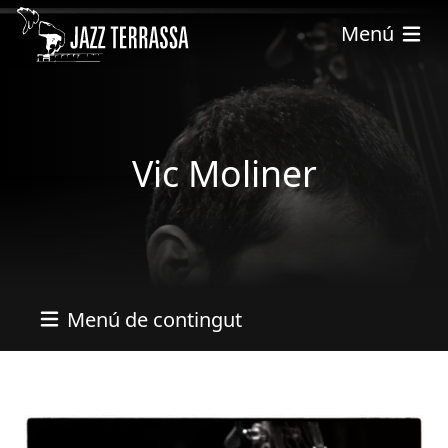
Skip to main content
Menú
Vic Moliner
Menú de contingut
Imatges
Image