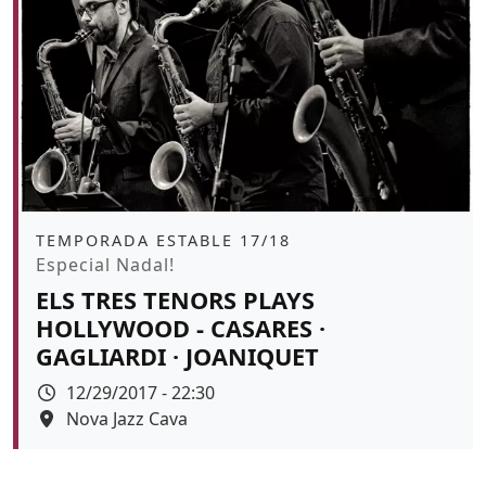
Àmbit
TEMPORADA ESTABLE 17/18
Promoció
Especial Nadal!
ELS TRES TENORS PLAYS
HOLLYWOOD - CASARES ·
GAGLIARDI · JOANIQUET
Data
12/29/2017 - 22:30
Espai
Nova Jazz Cava