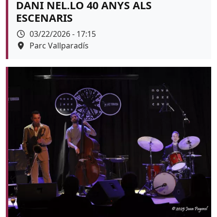
DANI NEL.LO 40 ANYS ALS
ESCENARIS
Data
03/22/2026 - 17:15
Espai
Parc Vallparadís
Color de fons