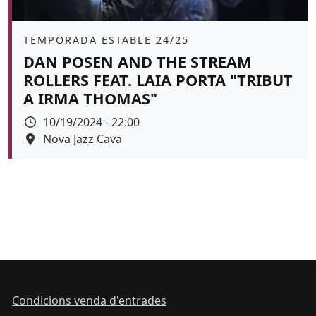
Àmbit
TEMPORADA ESTABLE 24/25
DAN POSEN AND THE STREAM
ROLLERS FEAT. LAIA PORTA "TRIBUT
A IRMA THOMAS"
Data
10/19/2024 - 22:00
Espai
Nova Jazz Cava
Color de fons
tickets
Condicions venda d'entrades