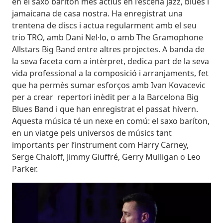
en el saxo baríton més actius en l’escena jazz, blues i
jamaicana de casa nostra. Ha enregistrat una
trentena de discs i actua regularment amb el seu
trio TRO, amb Dani Nel·lo, o amb The Gramophone
Allstars Big Band entre altres projectes. A banda de
la seva faceta com a intèrpret, dedica part de la seva
vida professional a la composició i arranjaments, fet
que ha permès sumar esforços amb Ivan Kovacevic
per a crear repertori inèdit per a la Barcelona Big
Blues Band i que han enregistrat el passat hivern.
Aquesta música té un nexe en comú: el saxo baríton,
en un viatge pels universos de músics tant
importants per l’instrument com Harry Carney,
Serge Chaloff, Jimmy Giuffré, Gerry Mulligan o Leo
Parker.
Imatges
Image