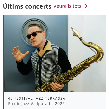
Últims concerts
Veure'ls tots
Àmbit
45 FESTIVAL JAZZ TERRASSA
Promoció
Pícnic Jazz Vallparadís 2026!