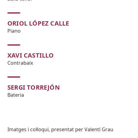
ORIOL LÓPEZ CALLE
Piano
XAVI CASTILLO
Contrabaix
SERGI TORREJÓN
Bateria
Body
Imatges i col·loqui, presentat per Valentí Grau