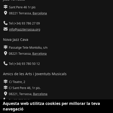
Sant Pere 46 1r pis
08221 Terrassa
,
Barcelona
Tel (+34) 93 786 27 09
info@jazzterrassa.org
Nova Jazz Cava
Passatge Tete Montoliu, s/n
08221 Terrassa
,
Barcelona
Tel (+34) 93 780 50 12
Amics de les Arts i Joventuts Musicals
C/ Teatre, 2
C/ Sant Pere 46, 1r pis.
08221,
Terrassa
,
Barcelona
Tel (93) 785 92 31
Aquesta web utilitza cookies per millorar la teva
navegació
info@amicsdelesarts-jjmm.cat