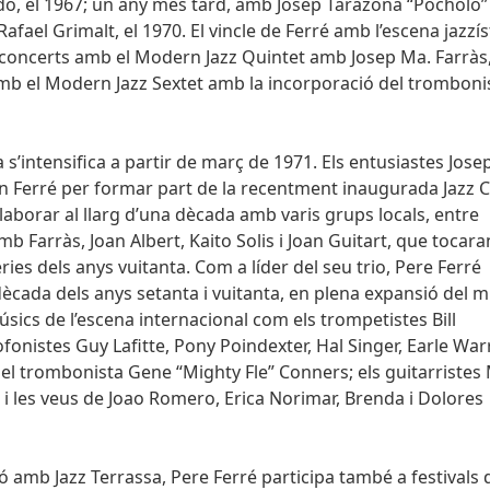
do, el 1967; un any més tard, amb Josep Tarazona “Pocholo” 
fael Grimalt, el 1970. El vincle de Ferré amb l’escena jazzís
 en concerts amb el Modern Jazz Quintet amb Josep Ma. Farràs
i amb el Modern Jazz Sextet amb la incorporació del tromboni
a s’intensifica a partir de març de 1971. Els entusiastes Jos
en Ferré per formar part de la recentment inaugurada Jazz 
•laborar al llarg d’una dècada amb varis grups locals, entre
b Farràs, Joan Albert, Kaito Solis i Joan Guitart, que tocara
ries dels anys vuitanta. Com a líder del seu trio, Pere Ferré
 dècada dels anys setanta i vuitanta, en plena expansió del mí
ics de l’escena internacional com els trompetistes Bill
fonistes Guy Lafitte, Pony Poindexter, Hal Singer, Earle War
; el trombonista Gene “Mighty Fle” Conners; els guitarristes
 i les veus de Joao Romero, Erica Norimar, Brenda i Dolores
ó amb Jazz Terrassa, Pere Ferré participa també a festivals 