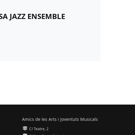
SSA JAZZ ENSEMBLE
Amics de les Arts i Joventuts Musicals
C/ Teatre, 2