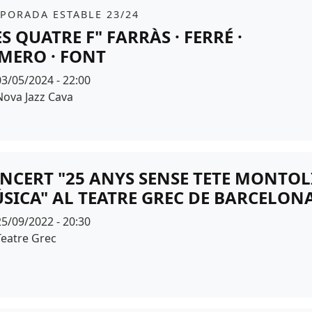
it
tickets
PORADA ESTABLE 23/24
ES QUATRE F" FARRÀS · FERRÉ ·
MERO · FONT
Data
03/05/2024 - 22:00
Espai
Nova Jazz Cava
r de fons
NCERT "25 ANYS SENSE TETE MONTOLI
SICA" AL TEATRE GREC DE BARCELON
Data
25/09/2022 - 20:30
Espai
Teatre Grec
r de fons