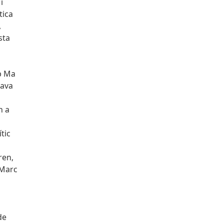
i
tica
,
sta
ep Ma
Cava
n a
tic
ren,
 Marc
de