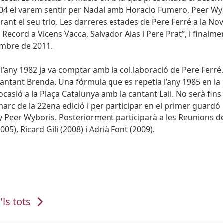
 2004 el varem sentir per Nadal amb Horacio Fumero, Peer Wy
rant el seu trio. Les darreres estades de Pere Ferré a la Nov
Record a Vicens Vacca, Salvador Alas i Pere Prat”, i finalme
mbre de 2011.
a l’any 1982 ja va comptar amb la col.laboració de Pere Ferré
 cantant Brenda. Una fórmula que es repetia l’any 1985 en la
asió a la Plaça Catalunya amb la cantant Lali. No serà fins 
 marc de la 22ena edició i per participar en el primer guardó
y Peer Wyboris. Posteriorment participarà a les Reunions d
5), Ricard Gili (2008) i Adrià Font (2009).
'ls tots