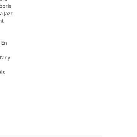
boris
a Jazz
nt
. En
l’any
els