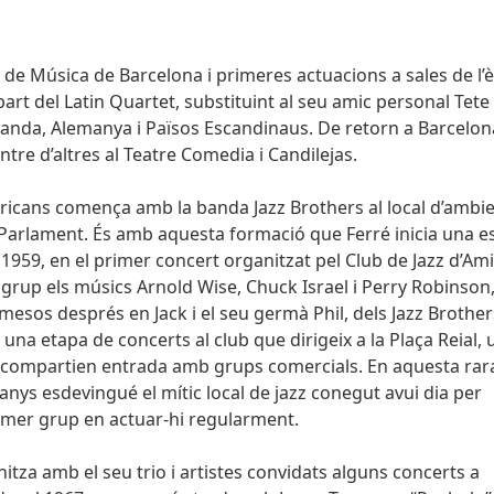
 de Música de Barcelona i primeres actuacions a sales de l’
t del Latin Quartet, substituint al seu amic personal Tete
landa, Alemanya i Països Escandinaus. De retorn a Barcelon
ntre d’altres al Teatre Comedia i Candilejas.
ricans comença amb la banda Jazz Brothers al local d’ambi
 Parlament. És amb aquesta formació que Ferré inicia una e
1959, en el primer concert organitzat pel Club de Jazz d’Am
al grup els músics Arnold Wise, Chuck Israel i Perry Robinson
sos després en Jack i el seu germà Phil, dels Jazz Brother
una etapa de concerts al club que dirigeix a la Plaça Reial, 
n compartien entrada amb grups comercials. En aquesta rar
nys esdevingué el mític local de jazz conegut avui dia per
rimer grup en actuar-hi regularment.
nitza amb el seu trio i artistes convidats alguns concerts a