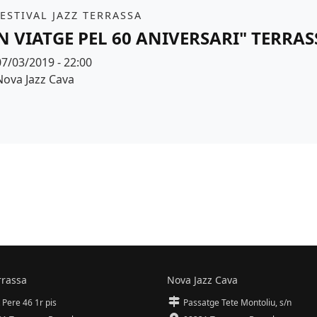
it
FESTIVAL JAZZ TERRASSA
N VIATGE PEL 60 ANIVERSARI" TERRA
Data
07/03/2019 - 22:00
Espai
Nova Jazz Cava
r de fons
rrassa
Nova Jazz Cava
 Pere 46 1r pis
Passatge Tete Montoliu, s/n