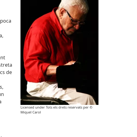
època
a,
ent
streta
ics de
,
s,
un
a
Licensed under Tots els drets reservats per ©
Miquel Carol