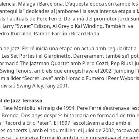
 Valencia, Màlaga i Barcelona. D’aquesta època són també les
ntequilla” dedicades al Jamboree i la seva intensa etapa a l
als habituals de Pere Ferré. De la mà del promotor Jordi Suñ
Harry “Sweet” Edison, Al Grey o Kai Winding. També hi va
dro Iturralde, Ramon Farrán i Ricard Roda.
ta de jazz, Ferré inicia una etapa on actua amb regularitat a
Les Set Portes i el Giardinetto. Darrerament també se’l pot
ormació The Jazzman Quartet amb Piero Cozzi, Pep Rius i J
Swing Tenors, amb els que enregistrava el 2002 “Jumping Fi
om a líder “Secret Love” amb Horacio Fumero i Peer Wyboris
ivisió Swing Alley, l’any 2001.
al de Jazz Terrassa
. Tete Montoliu, el maig de 1994, Pere Ferré s’estrenava l’es
t Brenda. Dos anys després hi tornaria en formació de trio e
 “Record a Eric Peter”. El 1997 l’escoltàvem a duo amb el
 concerts i, amb el nou mil.leni el juliol de 2002, tocava 
a Fresca. La mateixa formació amb la que presentava el dese