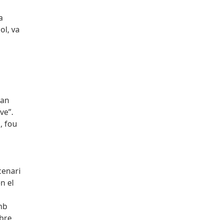
a
ol, va
uan
ve”.
, fou
cenari
n el
amb
mbre