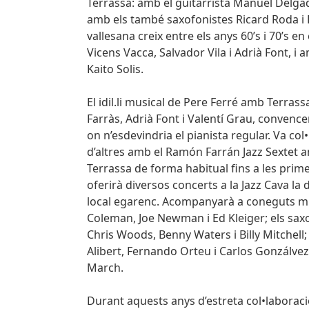
Terrassa: amb el guitarrista Manuel Delga
amb els també saxofonistes Ricard Roda i Ra
vallesana creix entre els anys 60’s i 70’s
Vicens Vacca, Salvador Vila i Adrià Font, 
Kaito Solis.
El idil.li musical de Pere Ferré amb Terrass
Farràs, Adrià Font i Valentí Grau, convenc
on n’esdevindria el pianista regular. Va col
d’altres amb el Ramón Farrán Jazz Sextet am
Terrassa de forma habitual fins a les prime
oferirà diversos concerts a la Jazz Cava la
local egarenc. Acompanyarà a coneguts mús
Coleman, Joe Newman i Ed Kleiger; els saxo
Chris Woods, Benny Waters i Billy Mitchell
Alibert, Fernando Orteu i Carlos Gonzálvez
March.
Durant aquests anys d’estreta col•laboraci