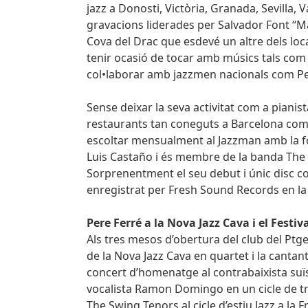
jazz a Donosti, Victòria, Granada, Sevilla,
gravacions liderades per Salvador Font “Ma
Cova del Drac que esdevé un altre dels loc
tenir ocasió de tocar amb músics tals com 
col•laborar amb jazzmen nacionals com Pe
Sense deixar la seva activitat com a pianis
restaurants tan coneguts a Barcelona com 
escoltar mensualment al Jazzman amb la f
Luis Castaño i és membre de la banda The 
Sorprenentment el seu debut i únic disc c
enregistrat per Fresh Sound Records en la d
Pere Ferré a la Nova Jazz Cava i el Festiv
Als tres mesos d’obertura del club del Ptge
de la Nova Jazz Cava en quartet i la cantan
concert d’homenatge al contrabaixista suïs
vocalista Ramon Domingo en un cicle de tres
The Swing Tenors al cicle d’estiu Jazz a l