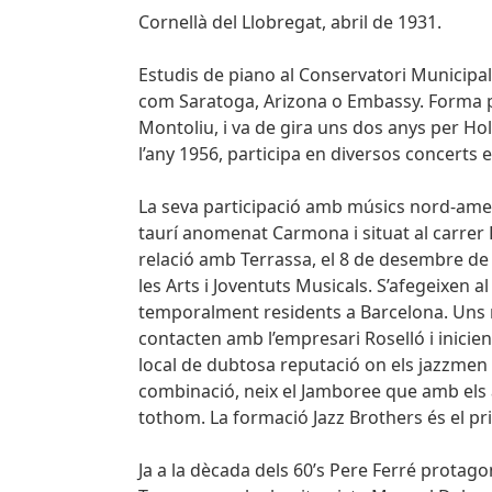
Cornellà del Llobregat, abril de 1931.
Estudis de piano al Conservatori Municipal
com Saratoga, Arizona o Embassy. Forma par
Montoliu, i va de gira uns dos anys per Ho
l’any 1956, participa en diversos concerts e
La seva participació amb músics nord-ame
taurí anomenat Carmona i situat al carrer
relació amb Terrassa, el 8 de desembre de 
les Arts i Joventuts Musicals. S’afegeixen 
temporalment residents a Barcelona. Uns me
contacten amb l’empresari Roselló i inicien 
local de dubtosa reputació on els jazzme
combinació, neix el Jamboree que amb els a
tothom. La formació Jazz Brothers és el p
Ja a la dècada dels 60’s Pere Ferré protago