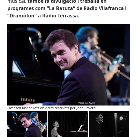
musical,
també fa divulgació i treballa en
programes com “La Batuta” de Ràdio Vilafranca i
“Dramòfon” a Ràdio Terrassa.
Imatges
Image
Licensed under Tots els drets reservats per Joan Payerol