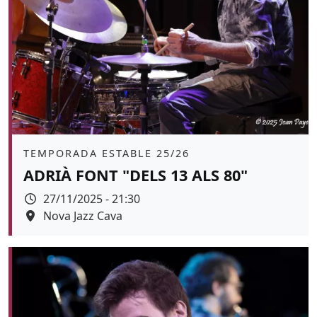
Àmbit
TEMPORADA ESTABLE 25/26
ADRIÀ FONT "DELS 13 ALS 80"
Data
27/11/2025 - 21:30
Espai
Nova Jazz Cava
Color de fons
tickets