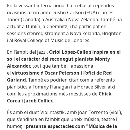
En la vessant internacional ha treballat repetides
ocasions a trio amb Dustin Carlson (EUA) i James
Toner (Canada) a Àustralia i Nova Zelanda. També ha
actuat a Dublín, a Chemnitz, i ha participat en
sessions d’enregistrament a Nova Zelanda, Brighton
i al Royal College of Music de Londres.
En l’àmbit del jazz ,
Oriol López-Calle s’inspira en el
so i el caràcter del reconegut pianista Monty
Alexander,
tot i que també li apassiona
el
virtuosisme d’Oscar Peterson i l’ofici de Red
Garland
. També es podrien citar com a referents
pianístics a Tommy Flanagan i a Horace Silver, així
com les aproximacions més mestisses de
Chick
Corea i Jacob Collier.
És amb el duet Violintastik, amb Joan Torrentó (violí),
que s'endinsa en l'àmbit que uneix música, teatre i
humor, i
presenta espectacles com "Música de la