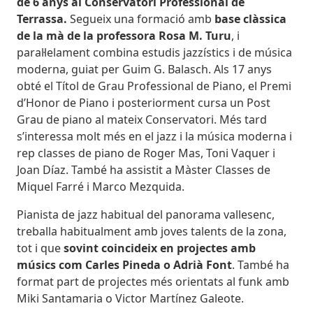
de 6 anys al Conservatori Professional de
Terrassa.
Segueix una formació amb
base clàssica
de la mà de la professora Rosa M. Turu
, i
paral·lelament combina estudis jazzístics i de música
moderna, guiat per Guim G. Balasch. Als 17 anys
obté el Títol de Grau Professional de Piano, el Premi
d’Honor de Piano i posteriorment cursa un Post
Grau de piano al mateix Conservatori. Més tard
s’interessa molt més en el jazz i la música moderna i
rep classes de piano de Roger Mas, Toni Vaquer i
Joan Díaz. També ha assistit a Màster Classes de
Miquel Farré i Marco Mezquida.
Pianista de jazz habitual del panorama vallesenc,
treballa habitualment amb joves talents de la zona,
tot i que
sovint coincideix en projectes amb
músics com Carles Pineda o Adrià Font
. També ha
format part de projectes més orientats al funk amb
Miki Santamaria o Victor Martínez Galeote.