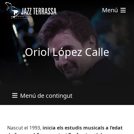
Vés al contingut
Menú
Oriol López Calle
Menú de contingut
Bio
Nascut el 1993,
inicia els estudis musicals a l’edat