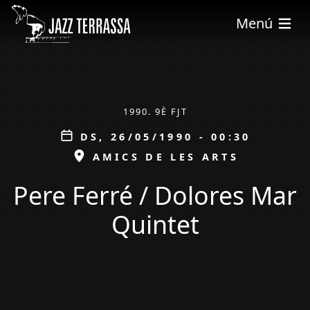
Vés al contingut
Menú
ÀMBIT
1990. 9È FJT
Data
DS, 26/05/1990 - 00:30
ESPAI
AMICS DE LES ARTS
Pere Ferré / Dolores Mar
Quintet