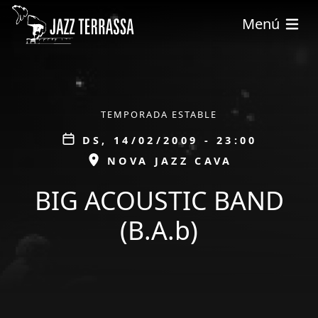
Vés al contingut
Menú
ÀMBIT
TEMPORADA ESTABLE
Data
DS, 14/02/2009 - 23:00
ESPAI
NOVA JAZZ CAVA
BIG ACOUSTIC BAND
(B.A.b)