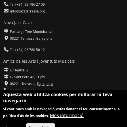
Tel (+34) 93 786 27 09
info@jazzterrassa.org
Nova Jazz Cava
Passatge Tete Montoliu, s/n
08221 Terrassa
,
Barcelona
Tel (+34) 93 780 50 12
Amics de les Arts i Joventuts Musicals
C/ Teatre, 2
C/ Sant Pere 46, 1r pis.
08221,
Terrassa
,
Barcelona
Tel (93) 785 92 31
Aquesta web utilitza cookies per millorar la teva
navegació
info@amicsdelesarts-jjmm.cat
Si continues amb la navegació, estàs donant el teu consentiment a la
www.amicsdelesarts-jjmm.cat
Més informació
política d'ús de les cookies.
Adaptació de
Drupal
per
Communia
| Hosting d'
Ilimit