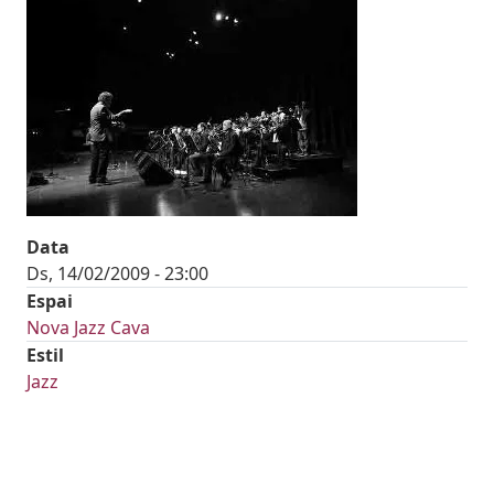
Imatges
Image
Data
Ds, 14/02/2009 - 23:00
Espai
Nova Jazz Cava
Estil
Jazz