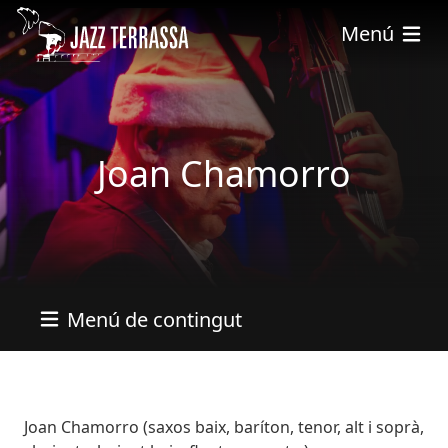
Vés al contingut
Menú
Joan Chamorro
Menú de contingut
Bio
Joan Chamorro (saxos baix, baríton, tenor, alt i soprà,