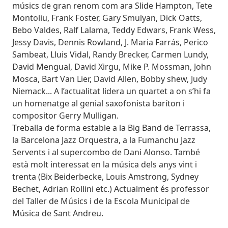
músics de gran renom com ara Slide Hampton, Tete
Montoliu, Frank Foster, Gary Smulyan, Dick Oatts,
Bebo Valdes, Ralf Lalama, Teddy Edwars, Frank Wess,
Jessy Davis, Dennis Rowland, J. Maria Farrás, Perico
Sambeat, Lluis Vidal, Randy Brecker, Carmen Lundy,
David Mengual, David Xirgu, Mike P. Mossman, John
Mosca, Bart Van Lier, David Allen, Bobby shew, Judy
Niemack... A l’actualitat lidera un quartet a on s’hi fa
un homenatge al genial saxofonista baríton i
compositor Gerry Mulligan.
Treballa de forma estable a la Big Band de Terrassa,
la Barcelona Jazz Orquestra, a la Fumanchu Jazz
Servents i al supercombo de Dani Alonso. També
està molt interessat en la música dels anys vint i
trenta (Bix Beiderbecke, Louis Amstrong, Sydney
Bechet, Adrian Rollini etc.) Actualment és professor
del Taller de Músics i de la Escola Municipal de
Música de Sant Andreu.