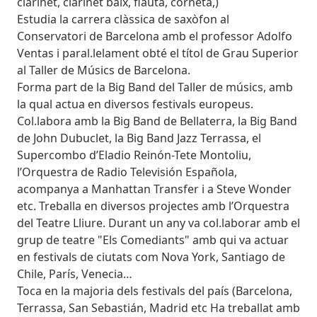
clarinet, clarinet baix, flauta, corneta,)
Estudia la carrera clàssica de saxòfon al
Conservatori de Barcelona amb el professor Adolfo
Ventas i paral.lelament obté el títol de Grau Superior
al Taller de Músics de Barcelona.
Forma part de la Big Band del Taller de músics, amb
la qual actua en diversos festivals europeus.
Col.labora amb la Big Band de Bellaterra, la Big Band
de John Dubuclet, la Big Band Jazz Terrassa, el
Supercombo d’Eladio Reinón-Tete Montoliu,
l’Orquestra de Radio Televisión Española,
acompanya a Manhattan Transfer i a Steve Wonder
etc. Treballa en diversos projectes amb l’Orquestra
del Teatre Lliure. Durant un any va col.laborar amb el
grup de teatre "Els Comediants" amb qui va actuar
en festivals de ciutats com Nova York, Santiago de
Chile, París, Venecia…
Toca en la majoria dels festivals del país (Barcelona,
Terrassa, San Sebastián, Madrid etc Ha treballat amb