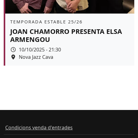
Àmbit
TEMPORADA ESTABLE 25/26
JOAN CHAMORRO PRESENTA ELSA
ARMENGOU
Data
10/10/2025 - 21:30
Espai
Nova Jazz Cava
Color de fons
tickets
Condicions venda d'entrades