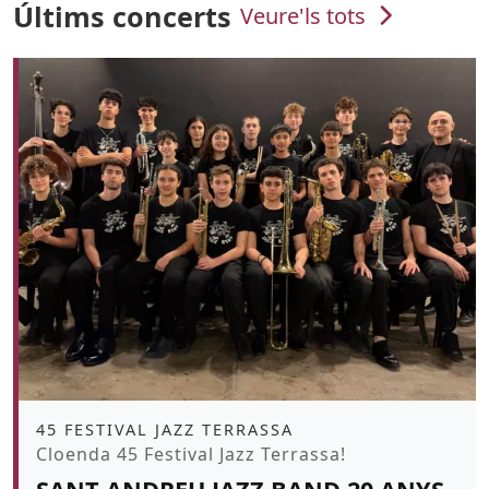
Últims concerts
Veure'ls tots
Àmbit
45 FESTIVAL JAZZ TERRASSA
Promoció
Cloenda 45 Festival Jazz Terrassa!