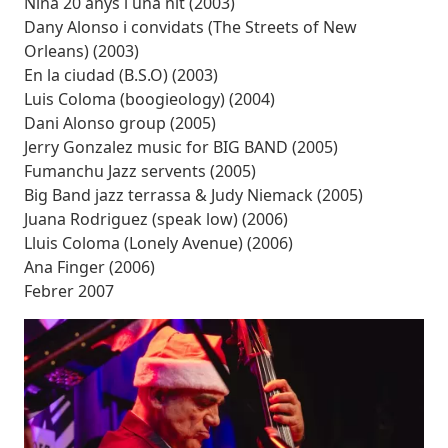
Nina 20 anys i una nit (2003)
Dany Alonso i convidats (The Streets of New
Orleans) (2003)
En la ciudad (B.S.O) (2003)
Luis Coloma (boogieology) (2004)
Dani Alonso group (2005)
Jerry Gonzalez music for BIG BAND (2005)
Fumanchu Jazz servents (2005)
Big Band jazz terrassa & Judy Niemack (2005)
Juana Rodriguez (speak low) (2006)
Lluis Coloma (Lonely Avenue) (2006)
Ana Finger (2006)
Febrer 2007
Imatges
Image