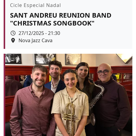
Promoció
Cicle Especial Nadal
SANT ANDREU REUNION BAND
"CHRISTMAS SONGBOOK"
Data
27/12/2025 - 21:30
Espai
Nova Jazz Cava
Color de fons
tickets