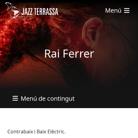
Vés al contingut
Menú
Rai Ferrer
Menú de contingut
Bio
Contrabaix i Baix Elèctric.