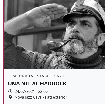
Àmbit
TEMPORADA ESTABLE 20/21
UNA NIT AL HADDOCK
Data
24/07/2021 - 22:00
Espai
Nova Jazz Cava - Pati exterior
Color de fons