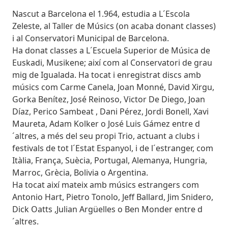
Nascut a Barcelona el 1.964, estudia a L´Escola
Zeleste, al Taller de Músics (on acaba donant classes)
i al Conservatori Municipal de Barcelona.
Ha donat classes a L´Escuela Superior de Música de
Euskadi, Musikene; així com al Conservatori de grau
mig de Igualada. Ha tocat i enregistrat discs amb
músics com Carme Canela, Joan Monné, David Xirgu,
Gorka Benítez, José Reinoso, Victor De Diego, Joan
Díaz, Perico Sambeat , Dani Pérez, Jordi Bonell, Xavi
Maureta, Adam Kolker o José Luis Gámez entre d
´altres, a més del seu propi Trio, actuant a clubs i
festivals de tot l´Estat Espanyol, i de l´estranger, com
Itàlia, França, Suècia, Portugal, Alemanya, Hungria,
Marroc, Grècia, Bolivia o Argentina.
Ha tocat així mateix amb músics estrangers com
Antonio Hart, Pietro Tonolo, Jeff Ballard, Jim Snidero,
Dick Oatts ,Julian Argüelles o Ben Monder entre d
´altres.