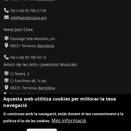
Tel (+34) 93 786 27 09
info@jazzterrassa.org
Nova Jazz Cava
Passatge Tete Montoliu, s/n
08221 Terrassa
,
Barcelona
Tel (+34) 93 780 50 12
Amics de les Arts i Joventuts Musicals
C/ Teatre, 2
C/ Sant Pere 46, 1r pis.
08221,
Terrassa
,
Barcelona
Tel (93) 785 92 31
Aquesta web utilitza cookies per millorar la teva
navegació
info@amicsdelesarts-jjmm.cat
Si continues amb la navegació, estàs donant el teu consentiment a la
www.amicsdelesarts-jjmm.cat
Més informació
política d'ús de les cookies.
Adaptació de
Drupal
per
Communia
| Hosting d'
Ilimit