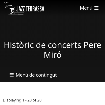
Vés al contingut
Menú
Històric de concerts Pere
Miró
Menú de contingut
Displaying 1 - 20 of 20