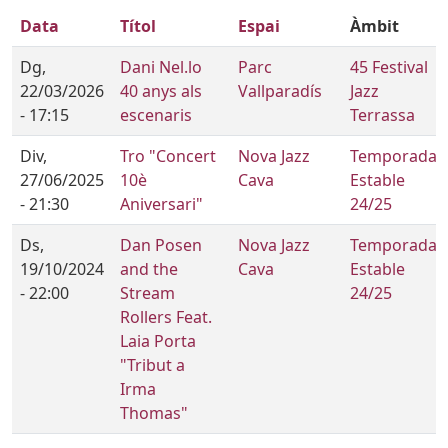
Data
Títol
Espai
Àmbit
Dg,
Dani Nel.lo
Parc
45 Festival
22/03/2026
40 anys als
Vallparadís
Jazz
- 17:15
escenaris
Terrassa
Div,
Tro "Concert
Nova Jazz
Temporada
27/06/2025
10è
Cava
Estable
- 21:30
Aniversari"
24/25
Ds,
Dan Posen
Nova Jazz
Temporada
19/10/2024
and the
Cava
Estable
- 22:00
Stream
24/25
Rollers Feat.
Laia Porta
"Tribut a
Irma
Thomas"