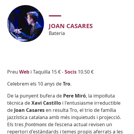
JOAN CASARES
Bateria
Body
Preu
Web
i Taquilla 15 € -
Socis
10.50 €
Celebrem els 10 anys de
Tro
.
De la punyent bufera de
Pere Miró
, la impol·luta
tècnica de
Xavi Castillo
i l'entusiasme irreductible
de
Joan Casares
en resulta Tro, el trio de família
jazzística catalana amb més inquietuds i projecció.
Els tres
frontmans
de l’escena actual revisen un
repertori d'estàndards i temes propis aferrats a les