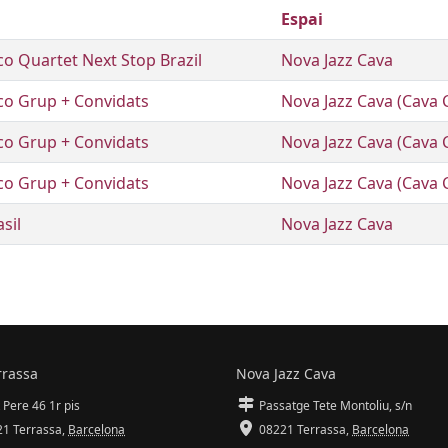
Espai
o Quartet Next Stop Brazil
Nova Jazz Cava
o Grup + Convidats
Nova Jazz Cava (Cava 
o Grup + Convidats
Nova Jazz Cava (Cava 
o Grup + Convidats
Nova Jazz Cava (Cava 
sil
Nova Jazz Cava
rrassa
Nova Jazz Cava
 Pere 46 1r pis
Passatge Tete Montoliu, s/n
1 Terrassa
,
Barcelona
08221 Terrassa
,
Barcelona