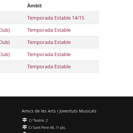
Àmbit
Temporada Estable 14/15
Club)
Temporada Estable
Club)
Temporada Estable
Club)
Temporada Estable
Temporada Estable
Amics de les Arts i Joventuts Musicals
C/ Teatre, 2
C/ Sant Pere 46, 1r pis.