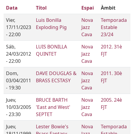
Data
Títol
Espai
Àmbit
Vier,
Luis Bonilla
Nova
Temporada
17/11/2023
Exploding Pig
Jazz
Estable
- 22:00
Cava
23/24
Sáb,
LUIS BONILLA
Nova
2012. 31è
24/03/2012
QUINTET
Jazz
FJT
- 22:00
Cava
Dom,
DAVE DOUGLAS &
Nova
2011. 30è
03/04/2011
BRASS ECSTASY
Jazz
FJT
- 19:30
Cava
Juev,
BRUCE BARTH
Nova
2005. 24è
10/03/2005
'East and West'
Jazz
FJT
- 23:30
SEPTET
Cava
Juev,
Lester Bowie's
Nova
Temporada
18/11/1999
Brass Fantasy
Jazz
Estable