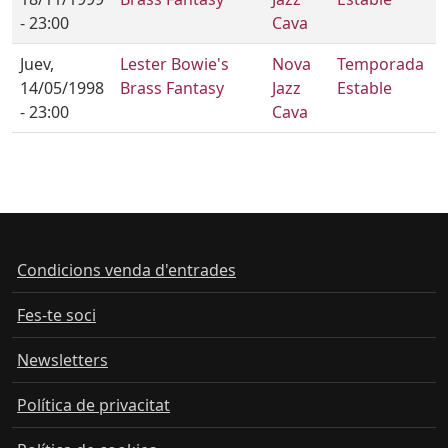
- 23:00
Cava
Juev,
Lester Bowie's
Nova
Temporada
14/05/1998
Brass Fantasy
Jazz
Estable
- 23:00
Cava
Condicions venda d'entrades
Fes-te soci
Newsletters
Política de privacitat