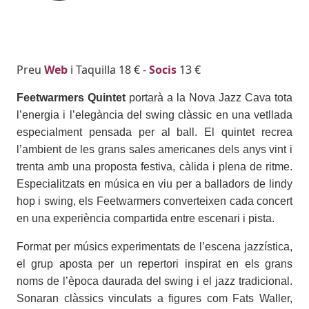
Body
Preu
Web
i Taquilla 18 € -
Socis
13 €
Feetwarmers Quintet
portarà a la Nova Jazz Cava tota
l’energia i l’elegància del swing clàssic en una vetllada
especialment pensada per al ball. El quintet recrea
l’ambient de les grans sales americanes dels anys vint i
trenta amb una proposta festiva, càlida i plena de ritme.
Especialitzats en música en viu per a balladors de lindy
hop i swing, els Feetwarmers converteixen cada concert
en una experiència compartida entre escenari i pista.
Format per músics experimentats de l’escena jazzística,
el grup aposta per un repertori inspirat en els grans
noms de l’època daurada del swing i el jazz tradicional.
Sonaran clàssics vinculats a figures com Fats Waller,