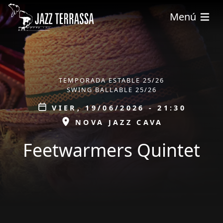
Pasar al contenido principal
Menú
ÀMBIT
TEMPORADA ESTABLE 25/26
SWING BALLABLE 25/26
Data
VIER, 19/06/2026 - 21:30
ESPAI
NOVA JAZZ CAVA
Feetwarmers Quintet
tickets