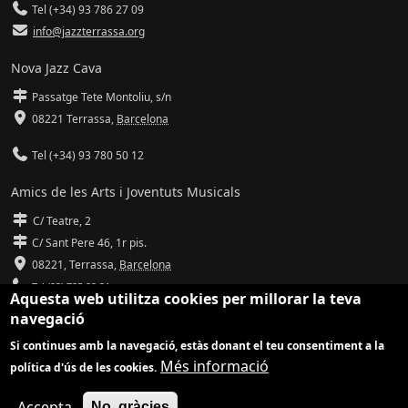
Tel (+34) 93 786 27 09
info@jazzterrassa.org
Nova Jazz Cava
Passatge Tete Montoliu, s/n
08221 Terrassa
,
Barcelona
Tel (+34) 93 780 50 12
Amics de les Arts i Joventuts Musicals
C/ Teatre, 2
C/ Sant Pere 46, 1r pis.
08221,
Terrassa
,
Barcelona
Tel (93) 785 92 31
Aquesta web utilitza cookies per millorar la teva
navegació
info@amicsdelesarts-jjmm.cat
Si continues amb la navegació, estàs donant el teu consentiment a la
www.amicsdelesarts-jjmm.cat
Més informació
política d'ús de les cookies.
Adaptació de
Drupal
per
Communia
| Hosting d'
Ilimit
Accepta
No, gràcies