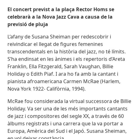
Body
El concert previst a la plaça Rector Homs se
celebrarà a la Nova Jazz Cava a causa de la
previsió de pluja
L’afany de Susana Sheiman per redescobrir i
reivindicar el llegat de figures femenines
transcendentals en la història del jazz, no té límits.
S’ha endinsat en les ànimes i els repertoris d’Areta
Franklin, Ella Fitzgerald, Sarah Vaughan, Billie
Holiday o Edith Piaf. I ara ho fa amb la cantant i
pianista afroamericana Carmen McRae (Harlem,
Nova York 1922- Califòrnia, 1994).
McRae fou considerada la virtual successora de Billie
Holiday. Va ser una de les més importants cantants
de jazz i compositores del segle XX, a través de 60
àlbums registrats i una carrera que la va portar a
Europa, Amèrica del Sud i el Japó. Susana Sheiman,
en vol deixar constància.