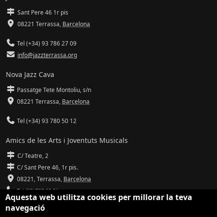
Sant Pere 46 1r pis
08221 Terrassa
,
Barcelona
Tel (+34) 93 786 27 09
info@jazzterrassa.org
Nova Jazz Cava
Passatge Tete Montoliu, s/n
08221 Terrassa
,
Barcelona
Tel (+34) 93 780 50 12
Amics de les Arts i Joventuts Musicals
C/ Teatre, 2
C/ Sant Pere 46, 1r pis.
08221,
Terrassa
,
Barcelona
Tel (93) 785 92 31
Aquesta web utilitza cookies per millorar la teva
navegació
info@amicsdelesarts-jjmm.cat