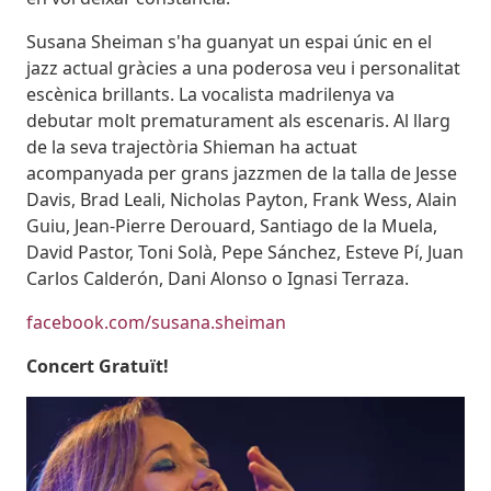
Susana Sheiman s'ha guanyat un espai únic en el
jazz actual gràcies a una poderosa veu i personalitat
escènica brillants. La vocalista madrilenya va
debutar molt prematurament als escenaris. Al llarg
de la seva trajectòria Shieman ha actuat
acompanyada per grans jazzmen de la talla de Jesse
Davis, Brad Leali, Nicholas Payton, Frank Wess, Alain
Guiu, Jean-Pierre Derouard, Santiago de la Muela,
David Pastor, Toni Solà, Pepe Sánchez, Esteve Pí, Juan
Carlos Calderón, Dani Alonso o Ignasi Terraza.
facebook.com/susana.sheiman
Concert Gratuït!
Imatges
Imagen