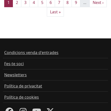
Página actual
Página
Página
Página
Página
Página
Página
Página
Página
Siguiente
1
2
3
4
5
6
7
8
9
…
Next ›
Última página
Last »
Condicions venda d'entrades
Fes-te soci
Newsletters
Política de privacitat
Política de cookies