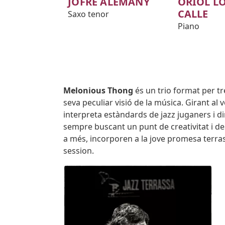
JOFRE ALEMANY
ORIOL L
CALLE
Saxo tenor
Piano
Body
Melonious Thong
és un trio format per tr
seva peculiar visió de la música. Girant al
interpreta estàndards de jazz juganers i d
sempre buscant un punt de creativitat i 
a més, incorporen a la jove promesa terras
session.
Imatges
Imagen