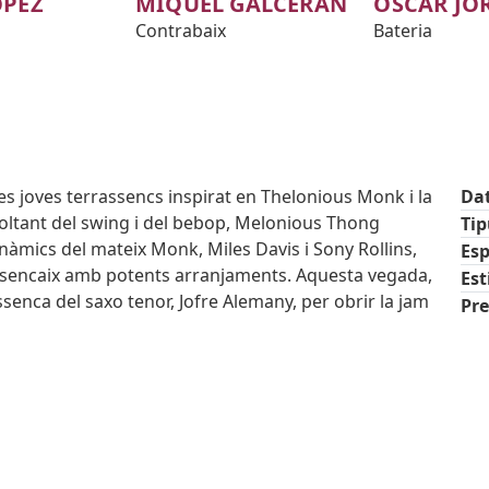
ÓPEZ
MIQUEL GALCERAN
OSCAR JO
Contrabaix
Bateria
es joves terrassencs inspirat en Thelonious Monk i la
Da
 voltant del swing i del bebop, Melonious Thong
Ti
inàmics del mateix Monk, Miles Davis i Sony Rollins,
Esp
desencaix amb potents arranjaments. Aquesta vegada,
Est
senca del saxo tenor, Jofre Alemany, per obrir la jam
Pre