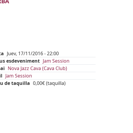
RBA
ta
Juev, 17/11/2016 - 22:00
pus esdeveniment
Jam Session
ai
Nova Jazz Cava (Cava Club)
il
Jam Session
u de taquilla
0,00€ (taquilla)