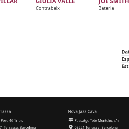
VILLAR
GIULIA VALLE
JOE SMIT
Contrabaix
Bateria
Da
Esp
Est
rrassa
Nova Jazz Cava
 Pere 46 1r pis
Passatge Tete Montoliu, s/n
1 Terrassa
,
Barcelona
08221 Terrassa
,
Barcelona