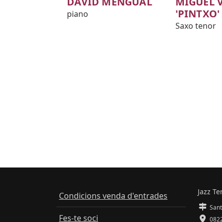
DAVID MENGUAL
MIGUEL 
'PINTXO'
piano
Saxo tenor
Jazz Te
Condicions venda d'entrades
Sant
Fes-te soci
0822