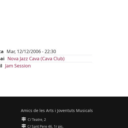
H
ta
Mar, 12/12/2006 - 22:30
ai
Nova Jazz Cava (Cava Club)
il
Jam Session
Amics de les Arts i Joventuts Musicals
C/ Teatre, 2
C/ Sant Pere 46, 1r pis.