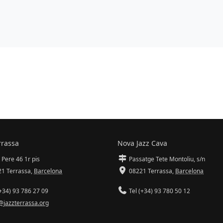
rrassa
Nova Jazz Cava
 Pere 46 1r pis
Passatge Tete Montoliu, s/n
1 Terrassa
,
Barcelona
08221 Terrassa
,
Barcelona
+34) 93 786 27 09
Tel (+34) 93 780 50 12
@jazzterrassa.org