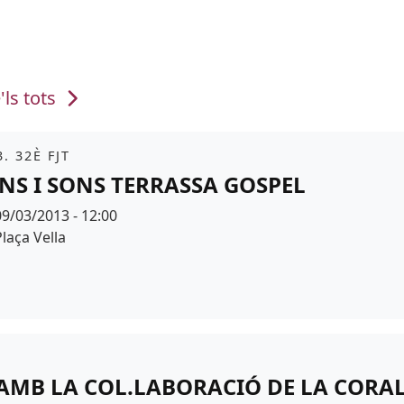
'ls tots
it
. 32È FJT
NS I SONS TERRASSA GOSPEL
Data
09/03/2013 - 12:00
Espai
Plaça Vella
AMB LA COL.LABORACIÓ DE LA CORAL