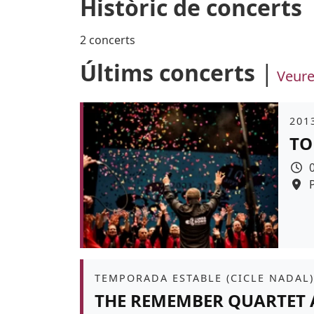
Històric de concerts
2 concerts
Últims concerts
Veure
Àmb
2013
TO
Àmbit
TEMPORADA ESTABLE (CICLE NADAL)
THE REMEMBER QUARTET 