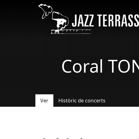
Pasar al contenido principal
Coral TO
Ver
Històric de concerts
Solapas principales