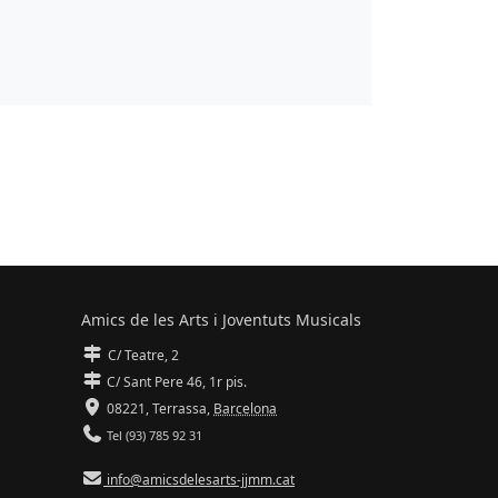
Amics de les Arts i Joventuts Musicals
C/ Teatre, 2
C/ Sant Pere 46, 1r pis.
08221,
Terrassa
,
Barcelona
Tel (93) 785 92 31
info@amicsdelesarts-jjmm.cat